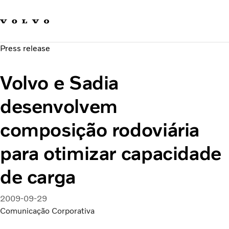
Fale com a Volvo
Carreira
Press release
Notícias
Quem Somos
Volvo e Sadia
Sustentabilidade e Segurança
desenvolvem
composição rodoviária
para otimizar capacidade
de carga
2009-09-29
Comunicação Corporativa