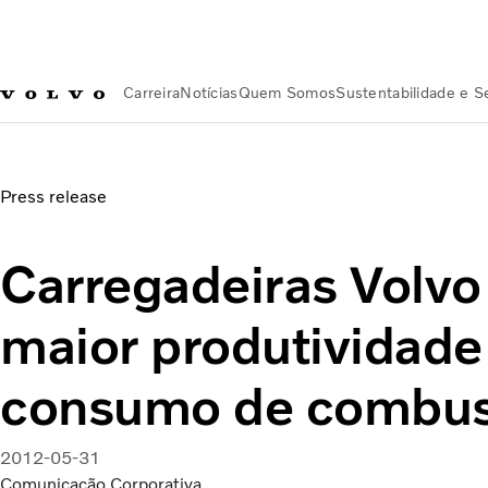
Carreira
Notícias
Quem Somos
Sustentabilidade e 
Notícias
Carregadeiras Volvo série “G”: maior produtivida
Press release
Carregadeiras Volvo 
maior produtividade
consumo de combus
2012-05-31
Comunicação Corporativa