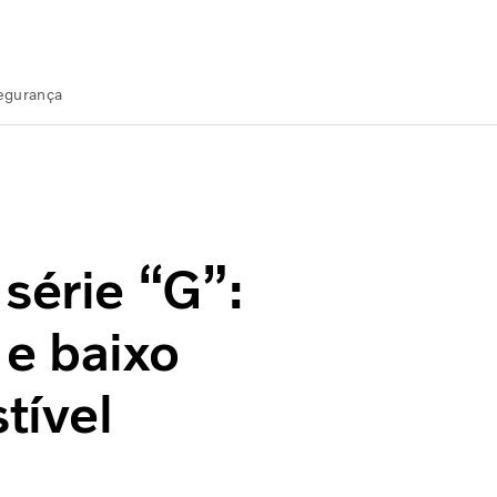
Segurança
de e baixo consumo de combustível
série “G”:
 e baixo
tível