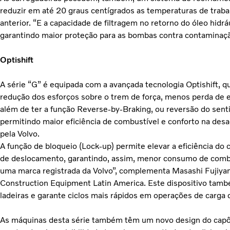
reduzir em até 20 graus centígrados as temperaturas de trab
anterior. “E a capacidade de filtragem no retorno do óleo hid
garantindo maior proteção para as bombas contra contaminaçã
Optishift
A série “G” é equipada com a avançada tecnologia Optishift, 
redução dos esforços sobre o trem de força, menos perda de 
além de ter a função Reverse-by-Braking, ou reversão do sent
permitindo maior eficiência de combustível e conforto na des
pela Volvo.
A função de bloqueio (Lock-up) permite elevar a eficiência do
de deslocamento, garantindo, assim, menor consumo de comb
uma marca registrada da Volvo”, complementa Masashi Fujiya
Construction Equipment Latin America. Este dispositivo tam
ladeiras e garante ciclos mais rápidos em operações de carga
As máquinas desta série também têm um novo design do capô