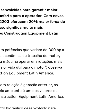
senvolvidas para garantir maior
onforto para o operador. Com novos
L220G oferecem 20% maior força de
so significa muito mais
vo Construction Equipment Latin
om potências que variam de 300 hp a
xa econômica de trabalho do motor,
e à máquina operar em rotações mais
ior vida útil para o motor”, observa
ction Equipment Latin America.
m relação à geração anterior, os
eio ambiente é um dos valores da
onstruction Equipment Latin America.
to hidráulico desenvolvido para