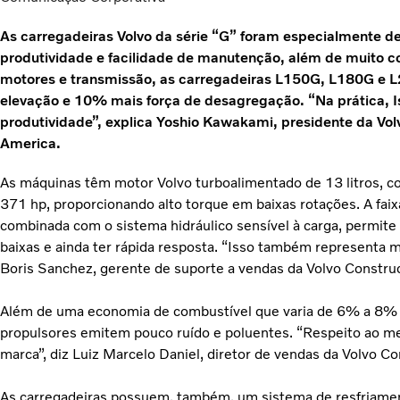
As carregadeiras Volvo da série “G” foram especialmente de
produtividade e facilidade de manutenção, além de muito c
motores e transmissão, as carregadeiras L150G, L180G e 
elevação e 10% mais força de desagregação. “Na prática, Is
produtividade”, explica Yoshio Kawakami, presidente da Vol
America.
As máquinas têm motor Volvo turboalimentado de 13 litros, c
371 hp, proporcionando alto torque em baixas rotações. A fai
combinada com o sistema hidráulico sensível à carga, permit
baixas e ainda ter rápida resposta. “Isso também representa ma
Boris Sanchez, gerente de suporte a vendas da Volvo Constru
Além de uma economia de combustível que varia de 6% a 8% e
propulsores emitem pouco ruído e poluentes. “Respeito ao m
marca”, diz Luiz Marcelo Daniel, diretor de vendas da Volvo C
As carregadeiras possuem, também, um sistema de resfriamen