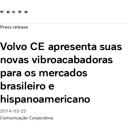
Fale com a Volvo
Carreira
Press release
Notícias
Quem Somos
Volvo CE apresenta suas
Sustentabilidade e Segurança
novas vibroacabadoras
para os mercados
brasileiro e
hispanoamericano
2014-03-25
Comunicação Corporativa