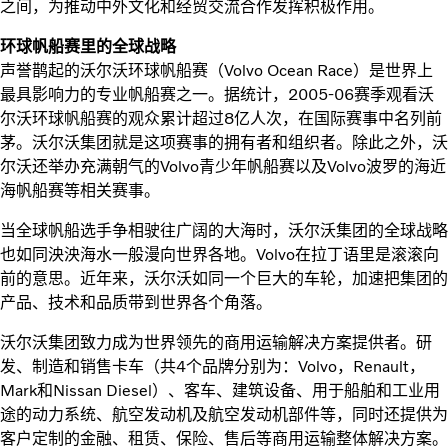
之间，为推动中外文化和经贸交流合作发挥积极作用。
环球帆船赛里的全球战略
声誉鹊起的沃尔沃环球帆船赛（Volvo Ocean Race）是世界上
最具影响力的专业帆船赛之一。据统计，2005-06赛季观看沃
尔沃环球帆船赛的观众累计超过8亿人次，在国际赛事中名列前
茅。沃尔沃集团就是这项赛事的拥有者和组织者。除此之外，沃
尔沃还举办充满朝气的Volvo青少年帆船赛以及Volvo波罗的海近
海帆船赛等相关赛事。
当全球帆船选手争相驶往广阔的大海时，沃尔沃集团的全球战略
也如同泱泱海水一般漫向世界各地。Volvo在拉丁语里是滚滚向
前的意思。近年来，沃尔沃如同一个巨大的车轮，加速把集团的
产品、技术和品质带到世界各个角落。
沃尔沃集团致力成为世界领先的商用运输解决方案提供者。研
发、制造和销售卡车（共4个品牌分别为：Volvo，Renault，
Mark和Nissan Diesel）、客车、建筑设备、用于船舶和工业用
途的动力系统、航空发动机及航空发动机部件等，同时还提供为
客户定制的金融、租赁、保险、售后等商用运输整体解决方案。