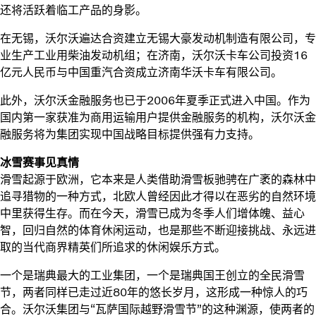
还将活跃着临工产品的身影。
在无锡，沃尔沃遍达合资建立无锡大豪发动机制造有限公司，专
业生产工业用柴油发动机组；在济南，沃尔沃卡车公司投资16
亿元人民币与中国重汽合资成立济南华沃卡车有限公司。
此外，沃尔沃金融服务也已于2006年夏季正式进入中国。作为
国内第一家获准为商用运输用户提供金融服务的机构，沃尔沃金
融服务将为集团实现中国战略目标提供强有力支持。
冰雪赛事见真情
滑雪起源于欧洲，它本来是人类借助滑雪板驰骋在广袤的森林中
追寻猎物的一种方式，北欧人曾经因此才得以在恶劣的自然环境
中里获得生存。而在今天，滑雪已成为冬季人们增体魄、益心
智，回归自然的体育休闲运动，也是那些不断迎接挑战、永远进
取的当代商界精英们所追求的休闲娱乐方式。
一个是瑞典最大的工业集团，一个是瑞典国王创立的全民滑雪
节，两者同样已走过近80年的悠长岁月，这形成一种惊人的巧
合。沃尔沃集团与“瓦萨国际越野滑雪节”的这种渊源，使两者的