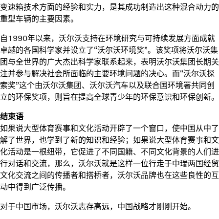
变速箱技术方面的经验和实力，是其成功制造出这种混合动力的
重型车辆的主要因素。
自1990年以来，沃尔沃支持在环境研究与可持续发展方面成就
卓越的各国科学家并设立了“沃尔沃环境奖”。该奖项将沃尔沃集
团与全世界的广大杰出科学家联系起来，表明沃尔沃集团长期关
注并参与解决社会所面临的主要环境问题的决心。而“沃尔沃探
索奖”这个由沃尔沃集团、沃尔沃汽车以及联合国环境署共同创
立的环保奖项，则旨在提高全球青少年的环保意识和环保创新。
结束语
如果说大型体育赛事和文化活动开辟了一个窗口，使中国从中了
解了世界，也学到了新的知识和经验；如果说大型体育赛事和文
化活动是一根纽带，它促进了不同国籍、不同文化背景的人们进
行对话和交流，那么，沃尔沃就是这样一位行走于中瑞两国经贸
文化交流之间的传播者和搭桥者，沃尔沃品牌也在这些良性的互
动中得到广泛传播。
对于中国市场，沃尔沃志存高远，中国战略才刚刚开始。