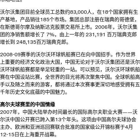
沃尔沃集团目前全球员工总数约83,000人，在18个国家拥有生
产基地，产品销往185个市场。集团总部注册在瑞典的哥德堡，
在斯德哥尔摩及纳斯达克股票交易所上市。2006年，沃尔沃集
团的净销售额增长了 7%，由上一年的 231,191 百万瑞典克郎
增长到 248,135百万瑞典克郎。
2008-09赛季的沃尔沃环球帆船赛已在向中国招手。作为世界
上重要的经济文化政治大国，中国无论对于沃尔沃集团还是沃尔
沃环球帆船赛都是举足轻重的一站。可以预见，沃尔沃环球帆船
赛在中国设站比赛，全世界的目光将再次聚焦中国。全球帆船高
手以及随之而来的游客，都将通过本次赛事更深切地感受拥有五
千年历史文化底蕴的中国魅力。
高尔夫球赛里的中国情缘
2007年，中国大陆举办时间最长的国际高尔夫职业大赛——沃
尔沃中国公开赛已跨入第13个年头。这项由中国高尔夫球协会
主办、欧洲和亚洲巡回赛联合批准的国家级公开锦标赛于4月
12-15日在上海重开战幕。