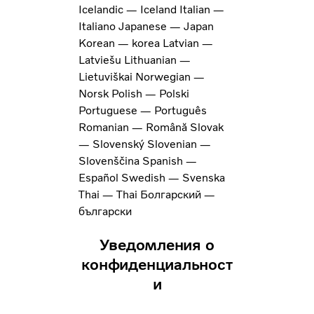
Icelandic — Iceland
Italian —
Italiano
Japanese — Japan
Korean — korea
Latvian —
Latviešu
Lithuanian —
Lietuviškai
Norwegian —
Norsk
Polish — Polski
Portuguese — Português
Romanian — Română
Slovak
— Slovenský
Slovenian —
Slovenščina
Spanish —
Español
Swedish — Svenska
Thai — Thai
Болгарский —
български
Уведомления о
конфиденциальност
и