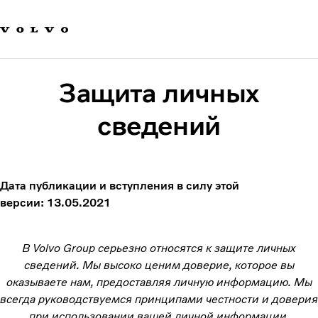
Our brands
Contact us
Sustainable Transportation
Careers
Защита личных
Investors
News & Media
сведений
Suppliers
About us
Дата публикации и вступления в силу этой
версии: 13.05.2021
В Volvo Group серьезно относятся к защите личных
сведений. Мы высоко ценим доверие, которое вы
оказываете нам, предоставляя личную информацию. Мы
всегда руководствуемся принципами честности и доверия
при использовании вашей личной информации.