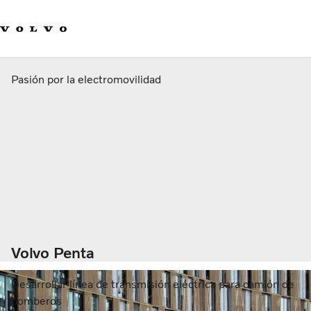
Our product brands
Contact us
Dennis Havame
Innovación
Carreras
Pasión por la electromovilidad
Sostenibilidad
Novedades y medios de comunicación
Acerca de nosotros
Volvo Penta
Desarrollar línea de transmisión eléctrica para camión de
bomberos