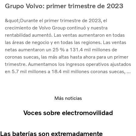
Grupo Volvo: primer trimestre de 2023
&quot;Durante el primer trimestre de 2023, el
crecimiento de Volvo Group continuó y nuestra
rentabilidad aumentó. Las ventas aumentaron en todas
las áreas de negocio y en todas las regiones. Las ventas
netas aumentaron un 25 % a 131.4 mil millones de
coronas suecas, las más altas hasta ahora para un primer
trimestre. Aumentamos los ingresos operativos ajustados
en 5.7 mil millones a 18.4 mil millones coronas suecas, lo
que corresponde a un margen del 14.0 % (12.0). La
rentabilidad del capital empleado ascendió al 30.3 %
(25.3). Una buena rentabilidad es importante para que
Más noticias
podamos seguir aumentando nuestras inversiones en el
mayor cambio tecnológico jamás visto en nuestras
Voces sobre electromovilidad
industrias. Estamos en un período en el que estamos
invirtiendo en vehículos eléctricos de batería y pila de
combustible, así como en motores de combustión interna
Las baterías son extremadamente