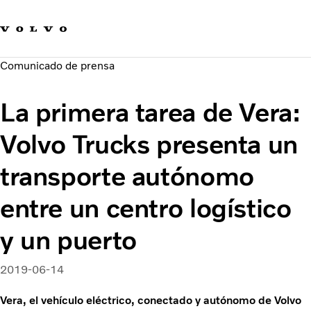
Our product brands
Contact us
Innovación
Comunicado de prensa
Carreras
Sostenibilidad
La primera tarea de Vera:
Novedades y medios de comunicación
Acerca de nosotros
Volvo Trucks presenta un
transporte autónomo
entre un centro logístico
y un puerto
2019-06-14
Vera, el vehículo eléctrico, conectado y autónomo de Volvo