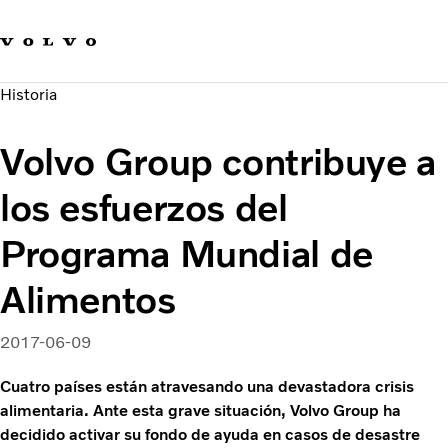
Our product brands
Contact us
Innovación
Historia
Carreras
Sostenibilidad
Volvo Group contribuye a
Novedades y medios de comunicación
Acerca de nosotros
los esfuerzos del
Programa Mundial de
Alimentos
2017-06-09
Cuatro países están atravesando una devastadora crisis
alimentaria. Ante esta grave situación, Volvo Group ha
decidido activar su fondo de ayuda en casos de desastre