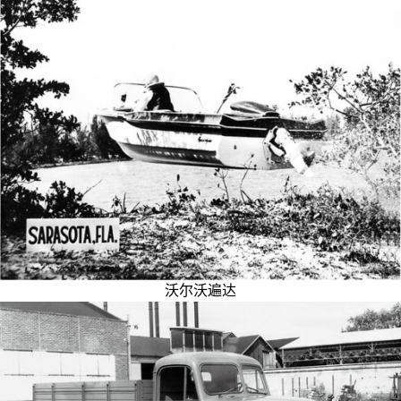
沃尔沃遍达