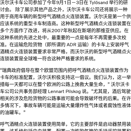
沃尔沃卡车公司参加了今年9月1日－3日在 Tylösand 举行的研
讨会。 除了展示其他产品之外，沃尔沃卡车公司还将展示一种
用于商用车辆的新型呼气酒精点火连锁装置。沃尔沃是第一个供
应该系统的重型卡车制造商。这种新型呼气酒精点火连锁装置在
多个方面作了改进，将从2007年秋起在斯堪的那维亚供应。在
这种系统的先进之处中，最重要的一点是每年不再需要多次校
准。在运输危险货物（即所谓的 ADR 运输）的卡车上安装呼气
酒精点火连锁装置要求非常严格，而沃尔沃的新型呼气酒精点火
连锁装置是全球唯一符合这种严格要求的系统。
“瑞典政府倡导在整个欧盟范围内把呼气酒精点火连锁装置作为
卡车的标准配置，沃尔沃积极支持这一倡议。我们认为，这一举
措每一天都可以在整个欧洲的公路上挽救大量生命，” 沃尔沃卡
车公司公共事务部经理 Lennart Pilskog 说。“尤其是，酒后驾驶
相关的涉及危险货物的公路事故可能会导致破坏性的后果。在许
多情况下，事故车辆可能是运输大量爆炸性气体或者腐蚀性液体
的油罐车。”
呼气酒精点火连锁装置使用简单，它的主要部件是启动器禁用装