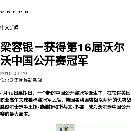
我们的品牌
联系我们
可持续发展
中文新闻​
工作机会
新闻与媒体
梁容银－获得第16届沃尔
关于我们
沃中国公开赛冠军
2010-04-20
沃尔沃集团最新新闻
4月18日星期日，一个新的中国公开赛冠军诞生了，在获得美国
职业高尔夫球锦标赛冠军之后，韩国名将梁容银以两杆的优势战
胜威尔士选手里斯•戴维斯和斯蒂文•多德，成为沃尔沃中国公开
赛的最大赢家。