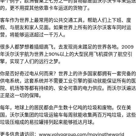
举个例子，欧洲餐桌上七分之一的食物都是由沃尔沃卡车来运送
的，更不用提其他依靠卡车运送的货物了。
客车作为世界上最常用的公共交通工具，帮助人们上下班、度
假、与朋友和家人见面。如果世界上所有的沃尔沃客车同时运
营，将能够运送超过一千万人。
很多人都梦想着插翅高飞，去发现尚未踏足的世界各地。2009
年沃尔沃宇航为世界上90%以上的大型民用飞机提供了航空引
擎，实现了人们的远行之梦。
你是否好奇过电从何而来？世界上的许多国家都拥有一套完备的
供电系统，这套系统并不需要工业引擎的驱动就能保证所有的医
院、机场等等都有持续的、安全可靠的电力供应。而沃尔沃遍达
正是这一切的保障。
每年，地球上的居民都会产生数十亿吨的垃圾和废物。仅在美
国，沃尔沃集团的垃圾运输车每周就能收集两百万吨垃圾，这些
垃圾压缩成的易拉罐排列起来能够抵达月球。
更多信息请访问：www.volvogroup.com/movingtheworld