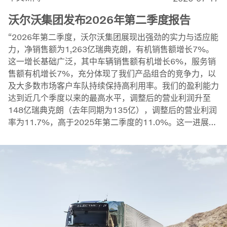
沃尔沃集团发布2026年第二季度报告
“2026年第二季度，沃尔沃集团展现出强劲的实力与适应能
力，净销售额为1,263亿瑞典克朗，有机销售额增长7%。
这一增长基础广泛，其中车辆销售额有机增长6%，服务销
售额有机增长7%，充分体现了我们产品组合的竞争力，以
及大多数市场客户车队持续保持高利用率。我们的盈利能力
达到近几个季度以来的最高水平，调整后的营业利润升至
148亿瑞典克朗（去年同期为135亿），调整后的营业利润
率为11.7%，高于2025年第二季度的11.0%。这一进展印
证了我们在整个业务周期中持续实现稳健盈利的能力。”沃
尔沃集团总裁兼首席执行官龙世德（Martin Lundstedt）表
示。