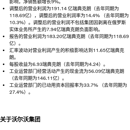
影响，净销售额增长9%。
调整后的营业利润为191.14 亿瑞典克朗（去年同期为
118.69亿），调整后的营业利润率为14.4% （去年同期为
10.3%）。调整后的营业利润不包括集团因剥离在俄罗斯
实体业务所产生的7.94亿瑞典克朗负面影响。
报告的营业利润为183.20亿瑞典克朗（去年同期为118.69
亿）。
汇率波动对营业利润产生的积极影响达到11.65亿瑞典克
朗。
每股收益为6.93瑞典克朗（去年同期为4.24）。
工业运营部门经营活动产生的现金流为56.09亿瑞典克朗
（去年同期为146.11亿）。
工业运营部门的已动用资本回报率为33.7% （去年同期为
27.4%）。
关于沃尔沃集团