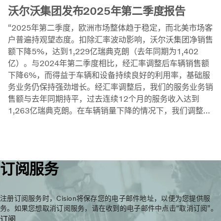
沃尔沃集团发布2025年第二季度报告
“2025年第二季度，欧洲市场整体趋于稳定，而北美市场客
户普遍持观望态度。扣除汇率波动影响，沃尔沃集团净销售
额下降5%，达到1,229亿瑞典克朗（去年同期为1,402
亿）。与2024年第二季度相比，经汇率调整后车辆销售额
下降6%，而得益于车辆和设备持续良好的利用率，基础服
务业务仍保持强劲增长。经汇率调整后，我们的服务业务销
售额与去年同期持平，过去连续12个月的服务收入达到
1,263亿瑞典克朗。在车辆销量下降的情况下，我们调整后
的营业利润达到135亿瑞典克朗（去年同期为194亿），调
整后的营业利润率为11.0%（去年同期为13.9%）。”沃尔
沃集团总裁兼首席执行官龙世德（Martin Lundstedt）表
示。
订阅服务
注册订阅服务时，Cision将保存您的电子邮件地址，以便为您提供服
务。如果您想取消订阅服务，请在收到的电子邮件中点击“取消订阅”。
订阅