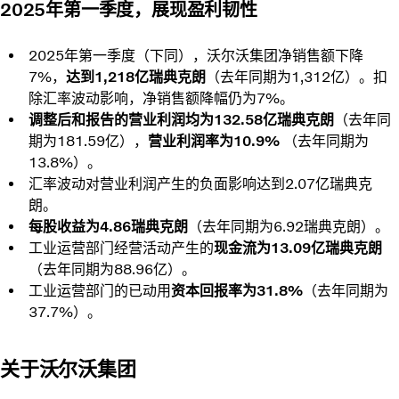
2025年第一季度，展现盈利韧性
2025年第一季度（下同），沃尔沃集团净销售额下降
7%，
达到1,218亿瑞典克朗
（去年同期为1,312亿）。扣
除汇率波动影响，净销售额降幅仍为7%。
调整后和报告的营业利润均为132.58亿瑞典克朗
（去年同
期为181.59亿），
营业利润率为10.9%
（去年同期为
13.8%）。
汇率波动对营业利润产生的负面影响达到2.07亿瑞典克
朗。
每股收益为4.86瑞典克朗
（去年同期为6.92瑞典克朗）。
工业运营部门经营活动产生的
现金流为13.09亿瑞典克朗
（去年同期为88.96亿）。
工业运营部门的已动用
资本回报率为31.8%
（去年同期为
37.7%）。
关于沃尔沃集团