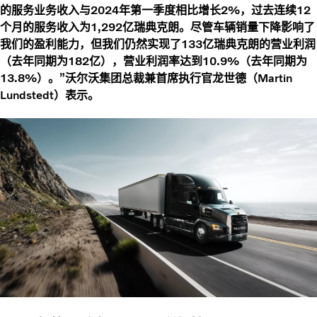
的服务业务收入与2024年第一季度相比增长2%，过去连续12
个月的服务收入为1,292亿瑞典克朗。尽管车辆销量下降影响了
我们的盈利能力，但我们仍然实现了133亿瑞典克朗的营业利润
（去年同期为182亿），营业利润率达到10.9%（去年同期为
13.8%）。”沃尔沃集团总裁兼首席执行官龙世德（Martin
Lundstedt）表示。