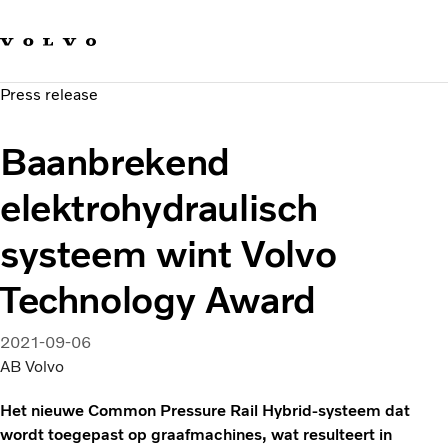
Our brands
Contact us
Sustainable Transportation
Press release
Careers
Investors
Baanbrekend
News & Media
Suppliers
elektrohydraulisch
About us
systeem wint Volvo
Technology Award
2021-09-06
AB Volvo
Het nieuwe Common Pressure Rail Hybrid-systeem dat
wordt toegepast op graafmachines, wat resulteert in