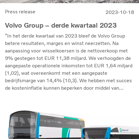
Press release
2023-10-18
Volvo Group – derde kwartaal 2023
“In het derde kwartaal van 2023 bleef de Volvo Group
betere resultaten, marges en winst neerzetten. Na
aanpassing voor wisselkoersen is de nettoverkoop met
9% gestegen tot EUR 11,38 miljard. We verhoogden de
aangepaste operationele inkomsten tot EUR 1,64 miljard
(1,02), wat overeenkomt met een aangepaste
bedrijfsmarge van 14,4% (10,3). We hebben met succes
de kosteninflatie kunnen beperken door middel van
prijsbeheer en we zijn verstoringen in de
toeleveringsketen onder controle blijven houden. Het
rendement op geïnvesteerd vermogen steeg tot 33,7%
(27,4),” vertelt Martin Lundstedt, President en CEO.