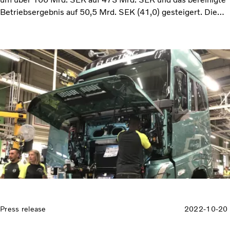
Betriebsergebnis auf 50,5 Mrd. SEK (41,0) gesteigert. Die
bereinigte Umsatzrendite belief sich auf 10,7 % (11,0). Bei
einem starken operativen Cashflow von 35,3 Milliarden SEK
(29,4) hat unser Industriegeschäft das Jahr mit einer Netto-
Cash-Position von 73,9 Milliarden SEK abgeschlossen –
Pensions- und Leasing-Verbindlichkeiten ausgenommen.
Dank unserer starken Finanzen können wir unseren
Aktionären weiterhin eine gute Rendite bieten und
gleichzeitig in den Umbau unserer Branchen investieren. Der
Vorstand schlägt eine ordentliche Dividende von 7,00 SEK je
Aktie und eine Zusatzdividende von 7,00 SEK je Aktie vor“, so
Präsident und CEO Martin Lundstedt.
Press release
2022-10-20