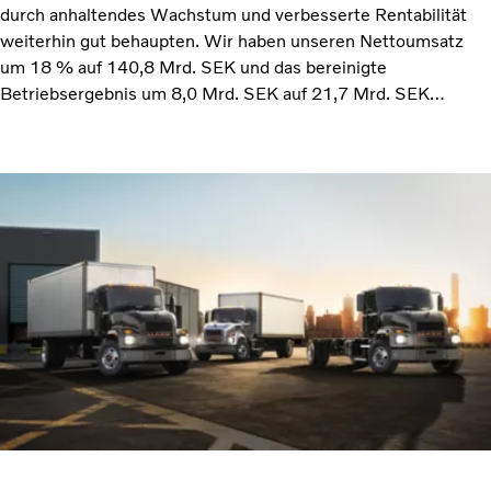
durch anhaltendes Wachstum und verbesserte Rentabilität
weiterhin gut behaupten. Wir haben unseren Nettoumsatz
um 18 % auf 140,8 Mrd. SEK und das bereinigte
Betriebsergebnis um 8,0 Mrd. SEK auf 21,7 Mrd. SEK
gesteigert, was einer bereinigten Umsatzrendite von 15,4 %
(11,6) entspricht. Dank eine sehr wirtschaftlichen
Ausrichtung konnten wir unsere Margen verbessern und
gleichzeitig die Kosteninflation sowie vermehrte Störungen in
der Lieferkette bewältigen“, sagt Martin Lundstedt, Präsident
und CEO.