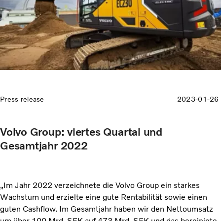
elektrische Fahrzeuge und in Brennstoffzellen-
Elektrofahrzeuge sowie in Verbrennungsmotoren investieren“,
sagt Martin Lundstedt, Präsident und CEO.
Press release
2023-01-26
Volvo Group: viertes Quartal und
Gesamtjahr 2022
„Im Jahr 2022 verzeichnete die Volvo Group ein starkes
Wachstum und erzielte eine gute Rentabilität sowie einen
guten Cashflow. Im Gesamtjahr haben wir den Nettoumsatz
um über 100 Mrd. SEK auf 473 Mrd. SEK und das bereinigte