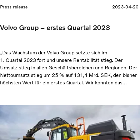
Press release
2023-04-20
Volvo Group – erstes Quartal 2023
„Das Wachstum der Volvo Group setzte sich im
1. Quartal 2023 fort und unsere Rentabilität stieg. Der
Umsatz stieg in allen Geschäftsbereichen und Regionen. Der
Nettoumsatz stieg um 25 % auf 131,4 Mrd. SEK, den bisher
höchsten Wert für ein erstes Quartal. Wir konnten das
bereinigte Betriebsergebnis um 5,7 Mrd. SEK auf
18,4 Mrd. SEK steigern, was einer Marge von 14,0 % (12,0)
entspricht. Die Rendite des eingesetzten Kapitals stieg auf
30,3 % (25,3). Eine gute Rentabilität ist wichtig, damit wir
auch weiterhin verstärkt in den größten technologischen
Wandel aller Zeiten in unseren Branchen investieren können.
Wir befinden uns in einer Phase, in der wir parallel in batterie-