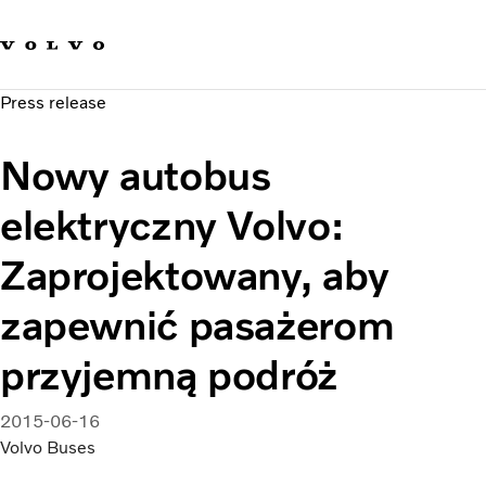
Our brands
Contact us
Sustainable Transportation
Press release
Careers
Investors
Nowy autobus
News & Media
Suppliers
elektryczny Volvo:
About us
Zaprojektowany, aby
zapewnić pasażerom
przyjemną podróż
2015-06-16
Volvo Buses