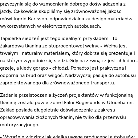
przyczynia się do wzmocnienia dobrego doświadczenia z
jazdy. Całkowicie skupiliśmy się zrównoważonej jakości -
mówi Ingrid Karlsson, odpowiedzialna za design materiałów
wykorzystanych w elektrycznych autobusach.
Tapicerka siedzeń jest tego idealnym przykładem - to
żakardowa tkanina ze stuprocentowej wełny. - Wełna jest
trwałym i naturalny materiałem, który dobrze się prezentuje i
na którym wygodnie się siedzi. Gdy na zewnątrz jest chłodno -
grzeje, a kiedy gorąco - chłodzi. Ponadto jest praktyczna i
odporna na brud oraz wilgoć. Nadzwyczaj pasuje do autobusu
zaprojektowanego dla zrównoważonego transportu.
Zadanie przeistoczenia życzeń projektantów w funkcjonalną
tkaninę zostało powierzone tkalni Bogesunds w Ulricehamn.
Zakład posiada długoletnie doświadczenie z zakresu
opracowywania złożonych tkanin, nie tylko dla przemysłu
motoryzacyjnego.
- Wyraźnie widzimy jak wielką uwagę producenci autobusów,