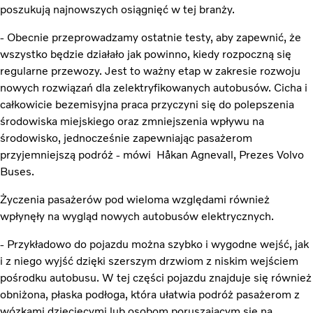
poszukują najnowszych osiągnięć w tej branży.
- Obecnie przeprowadzamy ostatnie testy, aby zapewnić, że
wszystko będzie działało jak powinno, kiedy rozpoczną się
regularne przewozy. Jest to ważny etap w zakresie rozwoju
nowych rozwiązań dla zelektryfikowanych autobusów. Cicha i
całkowicie bezemisyjna praca przyczyni się do polepszenia
środowiska miejskiego oraz zmniejszenia wpływu na
środowisko, jednocześnie zapewniając pasażerom
przyjemniejszą podróż - mówi Håkan Agnevall, Prezes Volvo
Buses.
Życzenia pasażerów pod wieloma względami również
wpłynęły na wygląd nowych autobusów elektrycznych.
- Przykładowo do pojazdu można szybko i wygodne wejść, jak
i z niego wyjść dzięki szerszym drzwiom z niskim wejściem
pośrodku autobusu. W tej części pojazdu znajduje się również
obniżona, płaska podłoga, która ułatwia podróż pasażerom z
wózkami dziecięcymi lub osobom poruszającym się na