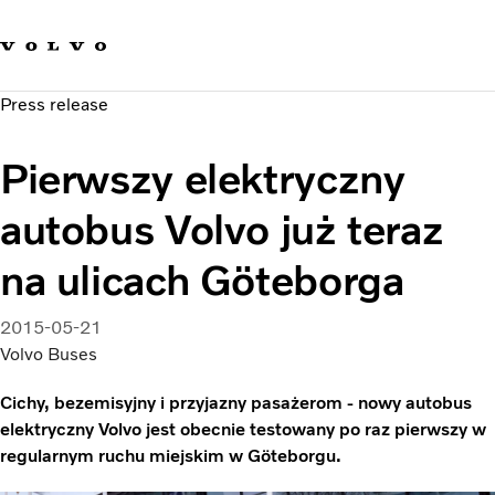
Our brands
Contact us
Sustainable Transportation
Press release
Careers
Investors
Pierwszy elektryczny
News & Media
Suppliers
autobus Volvo już teraz
About us
na ulicach Göteborga
2015-05-21
Volvo Buses
Cichy, bezemisyjny i przyjazny pasażerom - nowy autobus
elektryczny Volvo jest obecnie testowany po raz pierwszy w
regularnym ruchu miejskim w Göteborgu.