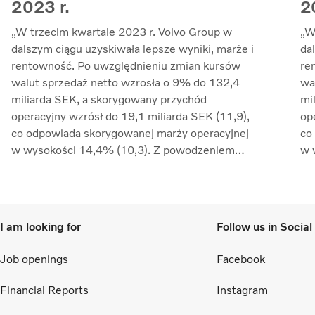
2023 r.
2
„W trzecim kwartale 2023 r. Volvo Group w
„W
dalszym ciągu uzyskiwała lepsze wyniki, marże i
da
rentowność. Po uwzględnieniu zmian kursów
re
walut sprzedaż netto wzrosła o 9% do 132,4
wa
miliarda SEK, a skorygowany przychód
mi
operacyjny wzrósł do 19,1 miliarda SEK (11,9),
op
co odpowiada skorygowanej marży operacyjnej
co
w wysokości 14,4% (10,3). Z powodzeniem
w 
złagodziliśmy inflację kosztów poprzez
zł
zarządzanie cenami i nadal przeciwdziałaliśmy
za
zakłóceniom w łańcuchu dostaw. Zwrot z
za
zaangażowanego kapitału wzrósł do 33,7%
za
I am looking for
Follow us in Socia
(27,4)” – mówi Martin Lundstedt, prezes i
(2
dyrektor generalny.
dy
Job openings
Facebook
Financial Reports
Instagram