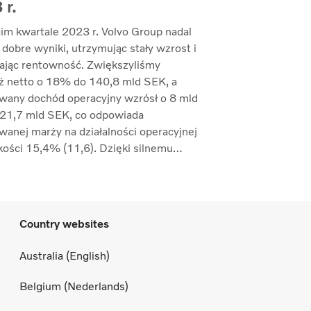
 r.
im kwartale 2023 r. Volvo Group nadal
 dobre wyniki, utrzymując stały wzrost i
ając rentowność. Zwiększyliśmy
ż netto o 18% do 140,8 mld SEK, a
wany dochód operacyjny wzrósł o 8 mld
21,7 mld SEK, co odpowiada
wanej marży na działalności operacyjnej
ości 15,4% (11,6). Dzięki silnemu
eniu na sprzedaż udało nam się
ć marże przy jednoczesnym
owaniu inflacji kosztów i zwiększonych
ń w łańcuchu dostaw” — mówi Martin
Country websites
t, prezes i dyrektor generalny.
Australia (English)
Belgium (Nederlands)