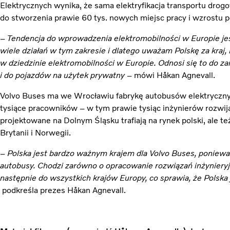
Elektrycznych wynika, że sama elektryfikacja transportu drog
do stworzenia prawie 60 tys. nowych miejsc pracy i wzrostu po
–
Tendencja do wprowadzenia elektromobilności w Europie jest
wiele działań w tym zakresie i dlatego uważam Polskę za kraj
w dziedzinie elektromobilności w Europie. Odnosi się to do za
i do pojazdów na użytek prywatny –
mówi Håkan Agnevall.
Volvo Buses ma we Wrocławiu fabrykę autobusów elektrycznyc
tysiące pracowników – w tym prawie tysiąc inżynierów rozwija
projektowane na Dolnym Śląsku trafiają na rynek polski, ale też
Brytanii i Norwegii.
–
Polska jest bardzo ważnym krajem dla Volvo Buses, ponieważ
autobusy. Chodzi zarówno o opracowanie rozwiązań inżynieryjn
następnie do wszystkich krajów Europy, co sprawia, że Polska
podkreśla prezes Håkan Agnevall.