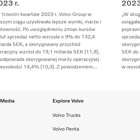
023 r.
2023
 trzecim kwartale 2023 r. Volvo Group w
„W drug
lszym ciągu uzyskiwała lepsze wyniki, marże i
osiągała
ntowność. Po uwzględnieniu zmian kursów
poprawi
lut sprzedaż netto wzrosła o 9% do 132,4
sprzeda
liarda SEK, a skorygowany przychód
skorygo
eracyjny wzrósł do 19,1 miliarda SEK (11,9),
SEK do 
 odpowiada skorygowanej marży operacyjnej
skorygo
wysokości 14,4% (10,3). Z powodzeniem
w wysok
agodziliśmy inflację kosztów poprzez
nastawi
rządzanie cenami i nadal przeciwdziałaliśmy
poprawi
kłóceniom w łańcuchu dostaw. Zwrot z
kontrol
angażowanego kapitału wzrósł do 33,7%
zakłóce
l Media
Explore Volvo
7,4)” – mówi Martin Lundstedt, prezes i
Lundsted
rektor generalny.
Volvo Trucks
Volvo Penta