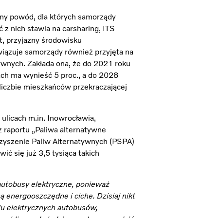
wny powód, dla których samorządy
z nich stawia na carsharing, ITS
t, przyjazny środowisku
wiązuje samorządy również przyjęta na
ywnych. Zakłada ona, że do 2021 roku
ch ma wynieść 5 proc., a do 2028
liczbie mieszkańców przekraczającej
ulicach m.in. Inowrocławia,
z raportu „Paliwa alternatywne
rzyszenie Paliw Alternatywnych (PSPA)
wić się już 3,5 tysiąca takich
autobusy elektryczne, ponieważ
są energooszczędne i ciche. Dzisiaj nikt
iu elektrycznych autobusów,