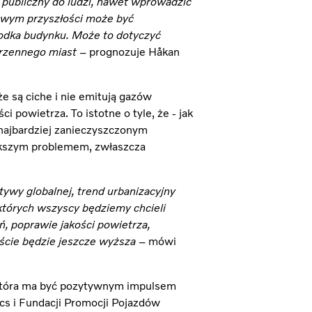
 publiczny do ludzi, nawet wprowadzić
owym przyszłości może być
rodka budynku. Może to dotyczyć
strzennego miast
– prognozuje Håkan
że są ciche i nie emitują gazów
 powietrza. To istotne o tyle, że - jak
najbardziej zanieczyszczonym
iększym problemem, zwłaszcza
tywy globalnej, trend urbanizacyjny
 których wszyscy będziemy chcieli
, poprawie jakości powietrza,
eście będzie jeszcze wyższa
– mówi
, która ma być pozytywnym impulsem
ics i Fundacji Promocji Pojazdów