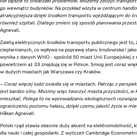
nie będzie to stwarzało problemów. Możemy zbliżyć transport
go wewnątrz budynków. Na przykład wizyta w centrum handl
atrakcyjniejsza dzięki środkom transportu wjeżdżającym do ś
również szpitali. Dlatego zmieni się sposób planowania prze
Agnevall.
Zaletą elektrycznych środków transportu publicznego jest to, 
cieplarnianych, co wpływa na poprawę stanu środowiska i jakości
wynika z danych WHO - spośród 50 miast Unii Europejskiej z 
powietrzem aż 33 znajdują się w Polsce. Smog jest coraz w
w dużych miastach jak Warszawa czy Kraków.
–
Coraz więcej ludzi osiedla się w miastach. Patrząc z perspek
jest bardzo silny. Musimy więc tworzyć miasta przyszłości, w
mieszkać. Polega to na wprowadzaniu ekologicznych rozwiązań
ograniczeniu poziomu hałasu, dzięki czemu jakość życia w mi
Håkan Agnevall.
Polski rząd stawia obecnie duży akcent na elektromobilność
dla nauki i całej gospodarki. Z wyliczeń Cambridge Econometr