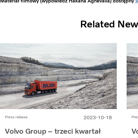
Materiał filmowy (wypowiedź Håkana Agnevalla) dostępny
Related Ne
2023-10-18
Press release
Pre
Volvo Group – trzeci kwartał
V