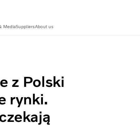
& Media
Suppliers
About us
land
Wiadomości i multimedia
Transport publiczny czekają rewolucyjne zmiany
e z Polski
e rynki.
 czekają