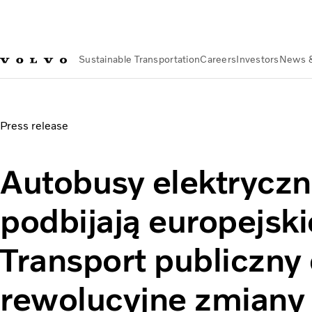
Sustainable Transportation
Careers
Investors
News 
About us
Organization
Our Global Presence
Volvo Group Po
Autobusy elektryczne z Polski podbijają europejskie rynki. 
Press release
Autobusy elektryczn
podbijają europejski
Transport publiczny
rewolucyjne zmiany