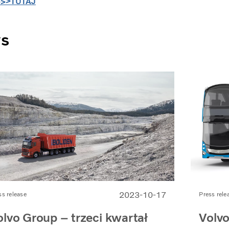
>>>TUTAJ
ws
2023-10-17
ss release
Press rele
olvo Group – trzeci kwartał
Volvo