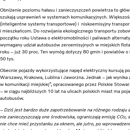
Obniżenie poziomu hałasu i zanieczyszczeń powietrza to głó
szukają usprawnień w systemach komunikacyjnych. Większość 
(inteligentne systemy transportowe) i niskoemisyjny transpor
i mieszkańcom. Do rozwijania ekologicznego transportu zobo
początku roku Ustawa o elektromobilności i paliwach alternat
wymagany udział autobusów zeroemisyjnych w miejskich flota
roku – już 30 proc. Ten wymóg dotyczy 80 gmin i powiatów o 
50 tys.
Obecnie pojazdy wykorzystujące napęd elektryczny kursują po 
Warszawy, Krakowa, Lublina i Jaworzna. Jednak – jak wynika 
w komunikacji miejskiej”, opracowanego przez Polskie Stowa
– w ciągu najbliższych 10 lat na ulicach polskich miast ma poja
autobusów.
–
Dziś jest bardzo duże zapotrzebowanie na różnego rodzaju 
nie zanieczyszczają one środowiska, ograniczają emisję CO
, 
2
nie chce mieć przystanku za oknem, ale jutro, po wprowadzen