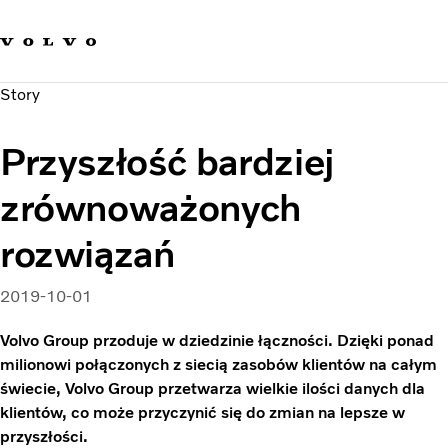
Our brands
Contact us
Sustainable Transportation
Story
Careers
Investors
Przyszłość bardziej
News & Media
Suppliers
zrównoważonych
About us
rozwiązań
2019-10-01
Volvo Group przoduje w dziedzinie łączności. Dzięki ponad
milionowi połączonych z siecią zasobów klientów na całym
świecie, Volvo Group przetwarza wielkie ilości danych dla
klientów, co może przyczynić się do zmian na lepsze w
przyszłości.