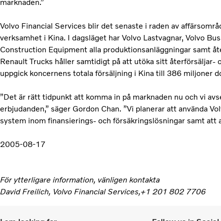
marknaden.”
Volvo Financial Services blir det senaste i raden av affärsom
verksamhet i Kina. I dagsläget har Volvo Lastvagnar, Volvo Bus
Construction Equipment alla produktionsanläggningar samt åter
Renault Trucks håller samtidigt på att utöka sitt återförsäljar
uppgick koncernens totala försäljning i Kina till 386 miljoner do
”Det är rätt tidpunkt att komma in på marknaden nu och vi avser
erbjudanden,” säger Gordon Chan. ”Vi planerar att använda Volv
system inom finansierings- och försäkringslösningar samt att ar
2005-08-17
För ytterligare information, vänligen kontakta
David Freilich, Volvo Financial Services,+1 201 802 7706