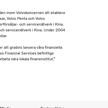
råden inom Volvokoncernen att etablera
sar, Volvo Penta och Volvo
försäljar- och servicenätverk i Kina.
- och servicenätverk i Kina. Under 2004
llar.
 att gradvis lansera våra finansiella
o Financial Services befintliga
beta nära lokala finansinstitut.”