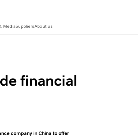
& Media
Suppliers
About us
China
de financial
ance company in China to offer