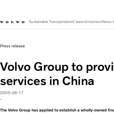
Sustainable Transportation
Careers
Investors
News 
News & Media
Volvo Group to provide financial services in 
Press release
Volvo Group to provi
services in China
2005-08-17
-
The Volvo Group has applied to establish a wholly-owned fin