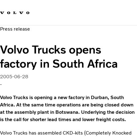
Our brands
Contact us
Sustainable Transportation
Press release
Careers
Investors
Volvo Trucks opens
News & Media
Suppliers
factory in South Africa
About us
2005-06-28
-
Volvo Trucks is opening a new factory in Durban, South
Africa. At the same time operations are being closed down
at the assembly plant in Botswana. Underlying the decision
is the call for shorter lead times and lower freight costs.
Volvo Trucks has assembled CKD-kits (Completely Knocked