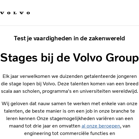
Our brands
Contact us
Sustainable Transportation
Careers
Test je vaardigheden in de zakenwereld
Investors
News & Media
Stages bij de Volvo Group
Suppliers
About us
Elk jaar verwelkomen we duizenden getalenteerde jongeren
die stage lopen bij Volvo. Deze talenten komen van een breed
scala aan scholen, programma's en universiteiten wereldwijd.
Wij geloven dat nauw samen te werken met enkele van onze
talenten, de beste manier is om een job in onze branche te
leren kennen Onze stagemogelijkheden variëren van een
maand tot drie jaar en omvatten
al onze beroepen
, van
engineering tot commerciële functies en