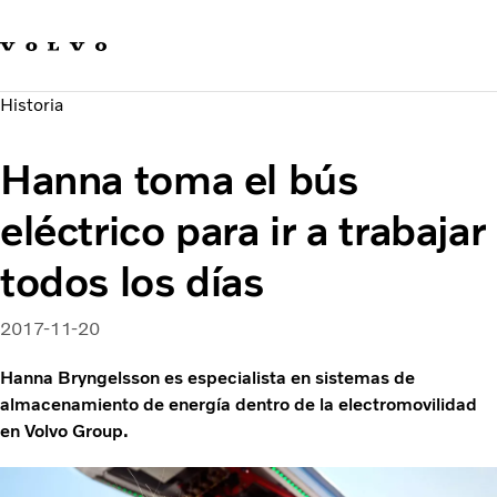
Our brands
Contact us
Sustainable Transportation
Historia
Careers
Investors
Hanna toma el bús
News & Media
Suppliers
eléctrico para ir a trabajar
About us
todos los días
2017-11-20
Hanna Bryngelsson es especialista en sistemas de
almacenamiento de energía dentro de la electromovilidad
en Volvo Group.