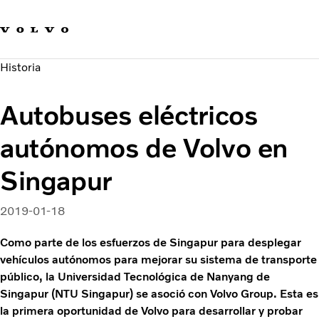
Our brands
Contact us
Sustainable Transportation
Historia
Careers
Investors
Autobuses eléctricos
News & Media
Suppliers
autónomos de Volvo en
About us
Singapur
2019-01-18
Como parte de los esfuerzos de Singapur para desplegar
vehículos autónomos para mejorar su sistema de transporte
público, la Universidad Tecnológica de Nanyang de
Singapur (NTU Singapur) se asoció con Volvo Group. Esta es
la primera oportunidad de Volvo para desarrollar y probar