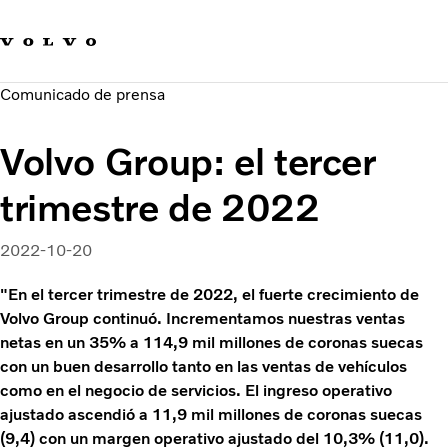
Our brands
Contact us
Sustainable Transportation
Comunicado de prensa
Careers
Investors
Volvo Group: el tercer
News & Media
Suppliers
trimestre de 2022
About us
2022-10-20
"En el tercer trimestre de 2022, el fuerte crecimiento de
Volvo Group continuó. Incrementamos nuestras ventas
netas en un 35% a 114,9 mil millones de coronas suecas
con un buen desarrollo tanto en las ventas de vehículos
como en el negocio de servicios. El ingreso operativo
ajustado ascendió a 11,9 mil millones de coronas suecas
(9,4) con un margen operativo ajustado del 10,3% (11,0).