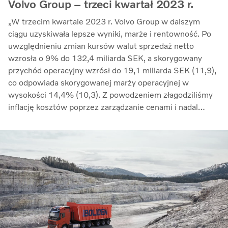
Volvo Group – trzeci kwartał 2023 r.
„W trzecim kwartale 2023 r. Volvo Group w dalszym
ciągu uzyskiwała lepsze wyniki, marże i rentowność. Po
uwzględnieniu zmian kursów walut sprzedaż netto
wzrosła o 9% do 132,4 miliarda SEK, a skorygowany
przychód operacyjny wzrósł do 19,1 miliarda SEK (11,9),
co odpowiada skorygowanej marży operacyjnej w
wysokości 14,4% (10,3). Z powodzeniem złagodziliśmy
inflację kosztów poprzez zarządzanie cenami i nadal
przeciwdziałaliśmy zakłóceniom w łańcuchu dostaw.
Zwrot z zaangażowanego kapitału wzrósł do 33,7%
(27,4)” – mówi Martin Lundstedt, prezes i dyrektor
generalny.