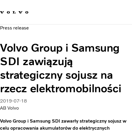
Our brands
Contact us
Sustainable Transportation
Press release
Careers
Investors
Volvo Group i Samsung
News & Media
Suppliers
SDI zawiązują
About us
strategiczny sojusz na
rzecz elektromobilności
2019-07-18
AB Volvo
Volvo Group i Samsung SDI zawarły strategiczny sojusz w
celu opracowania akumulatorów do elektrycznych