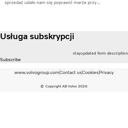
sprzedaż udało nam się poprawić marże przy
jednoczesnym kontrolowaniu inflacji kosztów i
zwiększonych zakłóceń w łańcuchu dostaw” — mówi
Martin Lundstedt, prezes i dyrektor generalny.
Usługa subskrypcji
stayupdated form description
Subscribe
www.volvogroup.com
Contact us
Cookies
Privacy
Copyright AB Volvo 2026