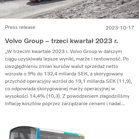
Press release
2023-10-17
Volvo Group – trzeci kwartał 2023 r.
„W trzecim kwartale 2023 r. Volvo Group w dalszym
ciągu uzyskiwała lepsze wyniki, marże i rentowność. Po
uwzględnieniu zmian kursów walut sprzedaż netto
wzrosła o 9% do 132,4 miliarda SEK, a skorygowany
przychód operacyjny wzrósł do 19,1 miliarda SEK (11,9),
co odpowiada skorygowanej marży operacyjnej w
wysokości 14,4% (10,3). Z powodzeniem złagodziliśmy
inflację kosztów poprzez zarządzanie cenami i nadal
przeciwdziałaliśmy zakłóceniom w łańcuchu dostaw.
Zwrot z zaangażowanego kapitału wzrósł do 33,7%
(27,4)” – mówi Martin Lundstedt, prezes i dyrektor
generalny.