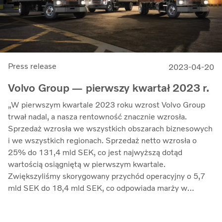
Press release
2023-04-20
Volvo Group — pierwszy kwartał 2023 r.
„W pierwszym kwartale 2023 roku wzrost Volvo Group
trwał nadal, a nasza rentowność znacznie wzrosła.
Sprzedaż wzrosła we wszystkich obszarach biznesowych
i we wszystkich regionach. Sprzedaż netto wzrosła o
25% do 131,4 mld SEK, co jest najwyższą dotąd
wartością osiągniętą w pierwszym kwartale.
Zwiększyliśmy skorygowany przychód operacyjny o 5,7
mld SEK do 18,4 mld SEK, co odpowiada marży w
wysokości 14,0% (12,0). Zwrot z zaangażowanego
kapitału wzrósł do 30,3% (25,3). Dobra rentowność jest