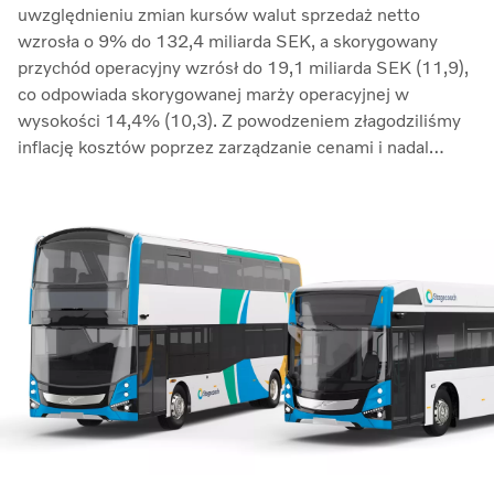
uwzględnieniu zmian kursów walut sprzedaż netto
wzrosła o 9% do 132,4 miliarda SEK, a skorygowany
przychód operacyjny wzrósł do 19,1 miliarda SEK (11,9),
co odpowiada skorygowanej marży operacyjnej w
wysokości 14,4% (10,3). Z powodzeniem złagodziliśmy
inflację kosztów poprzez zarządzanie cenami i nadal
przeciwdziałaliśmy zakłóceniom w łańcuchu dostaw.
Zwrot z zaangażowanego kapitału wzrósł do 33,7%
(27,4)” – mówi Martin Lundstedt, prezes i dyrektor
generalny.