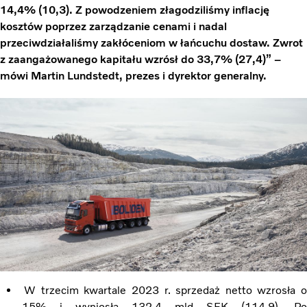
14,4% (10,3). Z powodzeniem złagodziliśmy inflację
kosztów poprzez zarządzanie cenami i nadal
przeciwdziałaliśmy zakłóceniom w łańcuchu dostaw. Zwrot
z zaangażowanego kapitału wzrósł do 33,7% (27,4)” –
mówi Martin Lundstedt, prezes i dyrektor generalny.
W trzecim kwartale 2023 r. sprzedaż netto wzrosła 
15% i wyniosła 132,4 mld SEK (114,9). Po