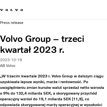
Our brands
Contact us
Sustainable Transportation
Press release
Careers
Investors
Volvo Group – trzeci
News & Media
Suppliers
kwartał 2023 r.
About us
2023-10-18
AB Volvo
„W trzecim kwartale 2023 r. Volvo Group w dalszym ciągu
uzyskiwała lepsze wyniki, marże i rentowność. Po
uwzględnieniu zmian kursów walut sprzedaż netto wzrosła
o 9% do 132,4 miliarda SEK, a skorygowany przychód
operacyjny wzrósł do 19,1 miliarda SEK (11,9), co
odpowiada skorygowanej marży operacyjnej w wysokości