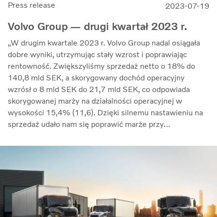
Press release
2023-07-19
Volvo Group — drugi kwartał 2023 r.
„W drugim kwartale 2023 r. Volvo Group nadal osiągała
dobre wyniki, utrzymując stały wzrost i poprawiając
rentowność. Zwiększyliśmy sprzedaż netto o 18% do
140,8 mld SEK, a skorygowany dochód operacyjny
wzrósł o 8 mld SEK do 21,7 mld SEK, co odpowiada
skorygowanej marży na działalności operacyjnej w
wysokości 15,4% (11,6). Dzięki silnemu nastawieniu na
sprzedaż udało nam się poprawić marże przy
jednoczesnym kontrolowaniu inflacji kosztów i
zwiększonych zakłóceń w łańcuchu dostaw” — mówi
Martin Lundstedt, prezes i dyrektor generalny.