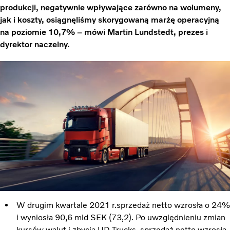
produkcji, negatywnie wpływające zarówno na wolumeny,
jak i koszty, osiągnęliśmy skorygowaną marżę operacyjną
na poziomie 10,7% – mówi Martin Lundstedt, prezes i
dyrektor naczelny.
W drugim kwartale 2021 r.sprzedaż netto wzrosła o 24%
i wyniosła 90,6 mld SEK (73,2). Po uwzględnieniu zmian
kursów walut i zbycia UD Trucks, sprzedaż netto wzrosła