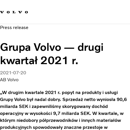
Our brands
Contact us
Sustainable Transportation
Press release
Careers
Investors
Grupa Volvo — drugi
News & Media
Suppliers
kwartał 2021 r.
About us
2021-07-20
AB Volvo
„W drugim kwartale 2021 r. popyt na produkty i usługi
Grupy Volvo był nadal dobry. Sprzedaż netto wyniosła 90,6
miliarda SEK i zapewniliśmy skorygowany dochód
operacyjny w wysokości 9,7 miliarda SEK. W kwartale, w
którym niedobory półprzewodników i innych materiałów
produkcyjnych spowodowały znaczne przestoje w