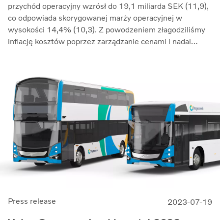
przychód operacyjny wzrósł do 19,1 miliarda SEK (11,9),
co odpowiada skorygowanej marży operacyjnej w
wysokości 14,4% (10,3). Z powodzeniem złagodziliśmy
inflację kosztów poprzez zarządzanie cenami i nadal
przeciwdziałaliśmy zakłóceniom w łańcuchu dostaw.
Zwrot z zaangażowanego kapitału wzrósł do 33,7%
(27,4)” – mówi Martin Lundstedt, prezes i dyrektor
generalny.
Press release
2023-07-19