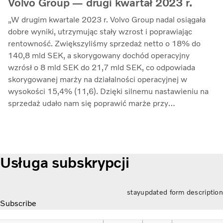
Volvo Group — drugi kwartał 2023 r.
„W drugim kwartale 2023 r. Volvo Group nadal osiągała
dobre wyniki, utrzymując stały wzrost i poprawiając
rentowność. Zwiększyliśmy sprzedaż netto o 18% do
140,8 mld SEK, a skorygowany dochód operacyjny
wzrósł o 8 mld SEK do 21,7 mld SEK, co odpowiada
skorygowanej marży na działalności operacyjnej w
wysokości 15,4% (11,6). Dzięki silnemu nastawieniu na
sprzedaż udało nam się poprawić marże przy
jednoczesnym kontrolowaniu inflacji kosztów i
zwiększonych zakłóceń w łańcuchu dostaw” — mówi
Martin Lundstedt, prezes i dyrektor generalny.
Usługa subskrypcji
stayupdated form description
Subscribe