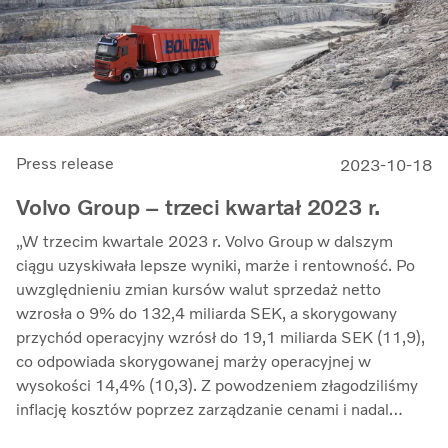
Press release
2023-10-18
Volvo Group – trzeci kwartał 2023 r.
„W trzecim kwartale 2023 r. Volvo Group w dalszym
ciągu uzyskiwała lepsze wyniki, marże i rentowność. Po
uwzględnieniu zmian kursów walut sprzedaż netto
wzrosła o 9% do 132,4 miliarda SEK, a skorygowany
przychód operacyjny wzrósł do 19,1 miliarda SEK (11,9),
co odpowiada skorygowanej marży operacyjnej w
wysokości 14,4% (10,3). Z powodzeniem złagodziliśmy
inflację kosztów poprzez zarządzanie cenami i nadal
przeciwdziałaliśmy zakłóceniom w łańcuchu dostaw.