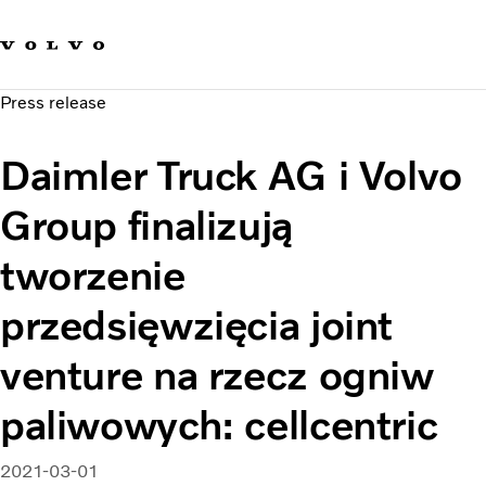
Our brands
Contact us
Sustainable Transportation
Press release
Careers
Investors
Daimler Truck AG i Volvo
News & Media
Suppliers
Group finalizują
About us
tworzenie
przedsięwzięcia joint
venture na rzecz ogniw
paliwowych: cellcentric
2021-03-01