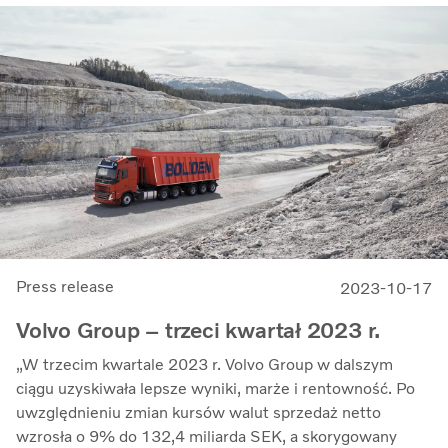
Zwrot z zaangażowanego kapitału wzrósł do 33,7%
(27,4)” – mówi Martin Lundstedt, prezes i dyrektor
generalny.
Press release
2023-10-17
Volvo Group – trzeci kwartał 2023 r.
„W trzecim kwartale 2023 r. Volvo Group w dalszym
ciągu uzyskiwała lepsze wyniki, marże i rentowność. Po
uwzględnieniu zmian kursów walut sprzedaż netto
wzrosła o 9% do 132,4 miliarda SEK, a skorygowany