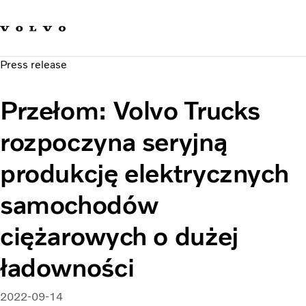
Our brands
Contact us
Sustainable Transportation
Press release
Careers
Investors
Przełom: Volvo Trucks
News & Media
Suppliers
rozpoczyna seryjną
About us
produkcję elektrycznych
samochodów
ciężarowych o dużej
ładowności
2022-09-14