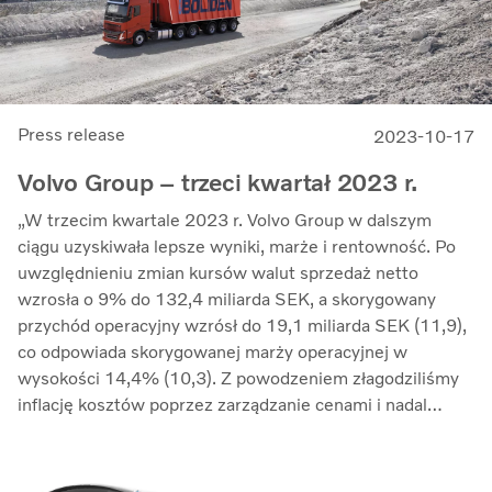
Press release
2023-10-17
Volvo Group – trzeci kwartał 2023 r.
„W trzecim kwartale 2023 r. Volvo Group w dalszym
ciągu uzyskiwała lepsze wyniki, marże i rentowność. Po
uwzględnieniu zmian kursów walut sprzedaż netto
wzrosła o 9% do 132,4 miliarda SEK, a skorygowany
przychód operacyjny wzrósł do 19,1 miliarda SEK (11,9),
co odpowiada skorygowanej marży operacyjnej w
wysokości 14,4% (10,3). Z powodzeniem złagodziliśmy
inflację kosztów poprzez zarządzanie cenami i nadal
przeciwdziałaliśmy zakłóceniom w łańcuchu dostaw.
Zwrot z zaangażowanego kapitału wzrósł do 33,7%
(27,4)” – mówi Martin Lundstedt, prezes i dyrektor