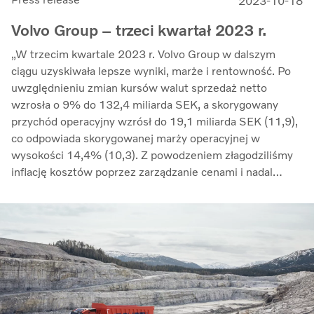
2023-10-18
Volvo Group – trzeci kwartał 2023 r.
„W trzecim kwartale 2023 r. Volvo Group w dalszym
ciągu uzyskiwała lepsze wyniki, marże i rentowność. Po
uwzględnieniu zmian kursów walut sprzedaż netto
wzrosła o 9% do 132,4 miliarda SEK, a skorygowany
przychód operacyjny wzrósł do 19,1 miliarda SEK (11,9),
co odpowiada skorygowanej marży operacyjnej w
wysokości 14,4% (10,3). Z powodzeniem złagodziliśmy
inflację kosztów poprzez zarządzanie cenami i nadal
przeciwdziałaliśmy zakłóceniom w łańcuchu dostaw.
Zwrot z zaangażowanego kapitału wzrósł do 33,7%
(27,4)” – mówi Martin Lundstedt, prezes i dyrektor
generalny.