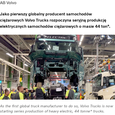
AB Volvo
Jako pierwszy globalny producent samochodów
ciężarowych Volvo Trucks rozpoczyna seryjną produkcję
elektrycznych samochodów ciężarowych o masie 44 ton*.
As the first global truck manufacturer to do so, Volvo Trucks is now
starting series production of heavy electric, 44 tonne* trucks.