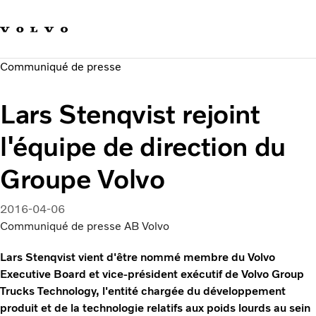
Our brands
Contact us
Sustainable Transportation
Communiqué de presse
Careers
Investors
Lars Stenqvist rejoint
News & Media
Suppliers
l'équipe de direction du
About us
Groupe Volvo
2016-04-06
Communiqué de presse AB Volvo
Lars Stenqvist vient d'être nommé membre du Volvo
Executive Board et vice-président exécutif de Volvo Group
Trucks Technology, l'entité chargée du développement
produit et de la technologie relatifs aux poids lourds au sein