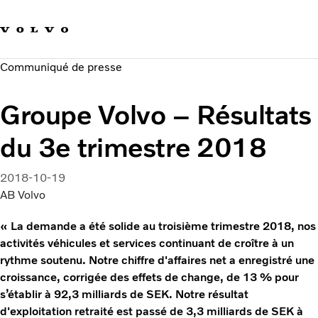
Our brands
Contact us
Sustainable Transportation
Communiqué de presse
Careers
Investors
Groupe Volvo – Résultats
News & Media
Suppliers
du 3e trimestre 2018
About us
2018-10-19
AB Volvo
« La demande a été solide au troisième trimestre 2018, nos
activités véhicules et services continuant de croître à un
rythme soutenu. Notre chiffre d'affaires net a enregistré une
croissance, corrigée des effets de change, de 13 % pour
s’établir à 92,3 milliards de SEK. Notre résultat
d'exploitation retraité est passé de 3,3 milliards de SEK à