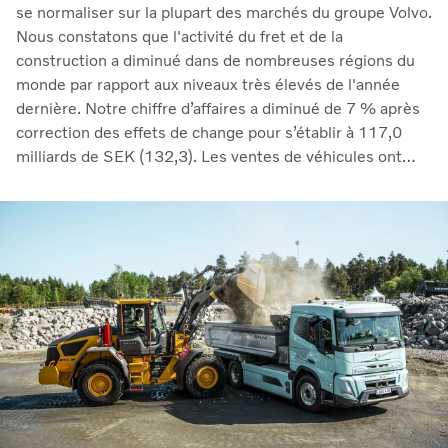
se normaliser sur la plupart des marchés du groupe Volvo.
Nous constatons que l'activité du fret et de la
construction a diminué dans de nombreuses régions du
monde par rapport aux niveaux très élevés de l'année
dernière. Notre chiffre d’affaires a diminué de 7 % après
correction des effets de change pour s’établir à 117,0
milliards de SEK (132,3). Les ventes de véhicules ont
baissé de 11 % par rapport à l'année dernière, tandis que
celles des services sont restées fermes et ont augmenté
de 4 %. Nous avons continué à dégager d’importants
bénéfices malgré la baisse des volumes de vente, avec un
résultat d'exploitation de 14,1 milliards SEK (19,3) et
une marge de 12,0 %