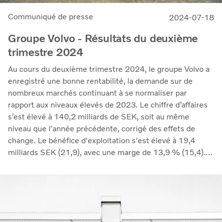
Communiqué de presse
2024-07-18
Groupe Volvo - Résultats du deuxième
trimestre 2024
Au cours du deuxième trimestre 2024, le groupe Volvo a
enregistré une bonne rentabilité, la demande sur de
nombreux marchés continuant à se normaliser par
rapport aux niveaux élevés de 2023. Le chiffre d’affaires
s’est élevé à 140,2 milliards de SEK, soit au même
niveau que l'année précédente, corrigé des effets de
change. Le bénéfice d'exploitation s'est élevé à 19,4
milliards SEK (21,9), avec une marge de 13,9 % (15,4).
La baisse des volumes et l'augmentation des
investissements en R&D ont eu une incidence négative
sur les marges, tandis que le report des augmentations
de prix mises en œuvre l'année dernière a continué à
avoir un effet positif. Notre activité de services a