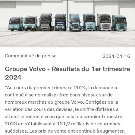
progressé de 5 % après correction des effets de change.
Sur une base mobile de 12 mois, les activités de services
ont généré des revenus de 130,3 milliards de couronnes
suédoises », a déclaré Martin Lundstedt, président-
directeur général.
Communiqué de presse
2024-04-16
Groupe Volvo - Résultats du 1er trimestre
2024
"Au cours du premier trimestre 2024, la demande a
continué à se normaliser à de bons niveaux sur de
nombreux marchés du groupe Volvo. Corrigées de la
variation des cours des devises, le chiffre d’affaires a
atteint le même niveau que celui du premier trimestre
2023 en s’établissant à 131,2 milliards de couronnes
suédoises. Les prix de vente ont continué à augmenter,