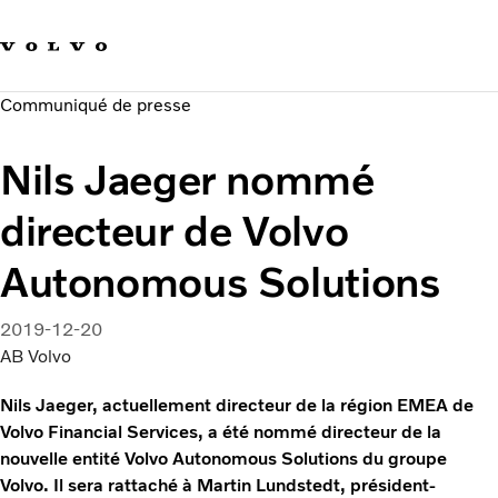
Our brands
Contact us
Sustainable Transportation
Communiqué de presse
Careers
Investors
Nils Jaeger nommé
News & Media
Suppliers
directeur de Volvo
About us
Autonomous Solutions
2019-12-20
AB Volvo
Nils Jaeger, actuellement directeur de la région EMEA de
Volvo Financial Services, a été nommé directeur de la
nouvelle entité Volvo Autonomous Solutions du groupe
Volvo. Il sera rattaché à Martin Lundstedt, président-