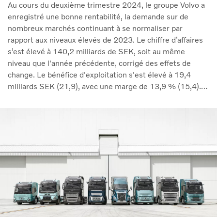
Au cours du deuxième trimestre 2024, le groupe Volvo a
enregistré une bonne rentabilité, la demande sur de
nombreux marchés continuant à se normaliser par
rapport aux niveaux élevés de 2023. Le chiffre d’affaires
s’est élevé à 140,2 milliards de SEK, soit au même
niveau que l'année précédente, corrigé des effets de
change. Le bénéfice d'exploitation s'est élevé à 19,4
milliards SEK (21,9), avec une marge de 13,9 % (15,4).
La baisse des volumes et l'augmentation des
investissements en R&D ont eu une incidence négative
sur les marges, tandis que le report des augmentations
de prix mises en œuvre l'année dernière a continué à
avoir un effet positif. Notre activité de services a
progressé de 5 % après correction des effets de change.
Sur une base mobile de 12 mois, les activités de services
ont généré des revenus de 130,3 milliards de couronnes
suédoises », a déclaré Martin Lundstedt, président-
directeur général.