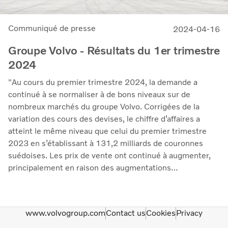
Communiqué de presse
2024-04-16
Groupe Volvo - Résultats du 1er trimestre
2024
"Au cours du premier trimestre 2024, la demande a
continué à se normaliser à de bons niveaux sur de
nombreux marchés du groupe Volvo. Corrigées de la
variation des cours des devises, le chiffre d’affaires a
atteint le même niveau que celui du premier trimestre
2023 en s’établissant à 131,2 milliards de couronnes
suédoises. Les prix de vente ont continué à augmenter,
principalement en raison des augmentations
régulièrement mises en œuvre l'année dernière. Le
résultat d'exploitation s'est élevé à 18,2 milliards SEK
(18,6), ce qui correspond à une marge de 13,8 % (14,0).
www.volvogroup.com
Contact us
Cookies
Privacy
Le rendement des capitaux investis s'est amélioré pour