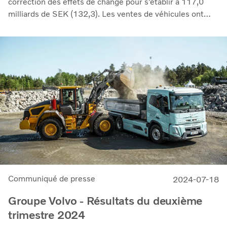
correction des effets de change pour s’établir à 117,0
milliards de SEK (132,3). Les ventes de véhicules ont
baissé de 11 % par rapport à l'année dernière, tandis que
celles des services sont restées fermes et ont augmenté
de 4 %. Nous avons continué à dégager d’importants
bénéfices malgré la baisse des volumes de vente, avec un
résultat d'exploitation de 14,1 milliards SEK (19,3) et
une marge de 12,0 %
Communiqué de presse
2024-07-18
Groupe Volvo - Résultats du deuxième
trimestre 2024