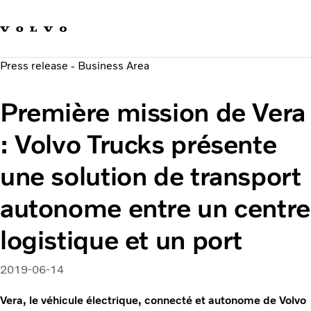
Our brands
Contact us
Sustainable Transportation
Press release - Business Area
Careers
Investors
Première mission de Vera
News & Media
Suppliers
: Volvo Trucks présente
About us
une solution de transport
autonome entre un centre
logistique et un port
2019-06-14
Vera, le véhicule électrique, connecté et autonome de Volvo