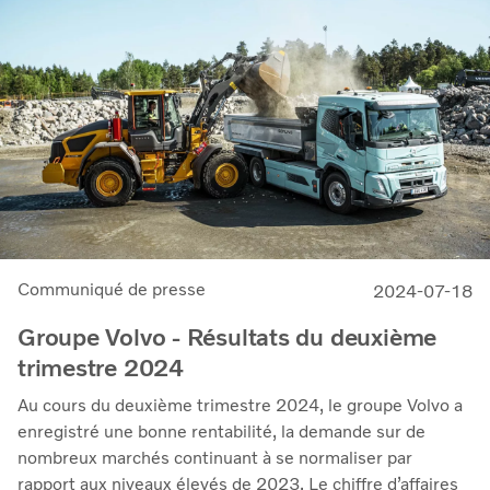
de 4 %. Nous avons continué à dégager d’importants
bénéfices malgré la baisse des volumes de vente, avec un
résultat d'exploitation de 14,1 milliards SEK (19,3) et
une marge de 12,0 %
Communiqué de presse
2024-07-18
Groupe Volvo - Résultats du deuxième
trimestre 2024
Au cours du deuxième trimestre 2024, le groupe Volvo a
enregistré une bonne rentabilité, la demande sur de
nombreux marchés continuant à se normaliser par
rapport aux niveaux élevés de 2023. Le chiffre d’affaires