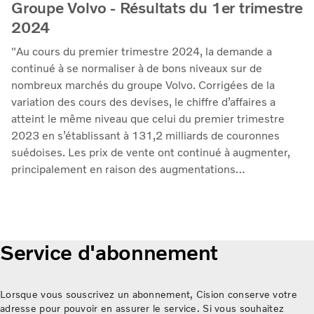
Groupe Volvo - Résultats du 1er trimestre
2024
"Au cours du premier trimestre 2024, la demande a
continué à se normaliser à de bons niveaux sur de
nombreux marchés du groupe Volvo. Corrigées de la
variation des cours des devises, le chiffre d’affaires a
atteint le même niveau que celui du premier trimestre
2023 en s’établissant à 131,2 milliards de couronnes
suédoises. Les prix de vente ont continué à augmenter,
principalement en raison des augmentations
régulièrement mises en œuvre l'année dernière. Le
résultat d'exploitation s'est élevé à 18,2 milliards SEK
(18,6), ce qui correspond à une marge de 13,8 % (14,0).
Le rendement des capitaux investis s'est amélioré pour
Service d'abonnement
atteindre 37,7 % (30,3). Nous continuons à donner la
priorité à la qualité dans l'entreprise", déclare Martin
Lundstedt, président-directeur général.
Lorsque vous souscrivez un abonnement, Cision conserve votre
adresse pour pouvoir en assurer le service. Si vous souhaitez