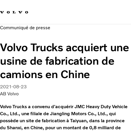
Our brands
Contact us
Sustainable Transportation
Communiqué de presse
Careers
Investors
Volvo Trucks acquiert une
News & Media
Suppliers
usine de fabrication de
About us
camions en Chine
2021-08-23
AB Volvo
Volvo Trucks a convenu d'acquérir JMC Heavy Duty Vehicle
Co., Ltd., une filiale de Jiangling Motors Co., Ltd., qui
possède un site de fabrication à Taiyuan, dans la province
du Shanxi, en Chine, pour un montant de 0,8 milliard de