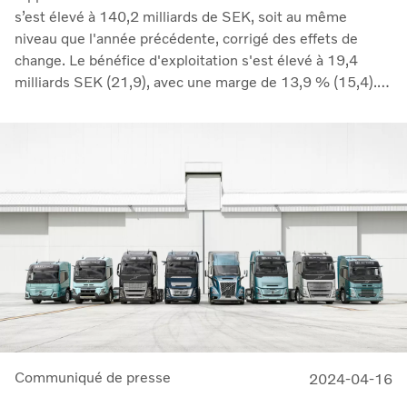
s’est élevé à 140,2 milliards de SEK, soit au même
niveau que l'année précédente, corrigé des effets de
change. Le bénéfice d'exploitation s'est élevé à 19,4
milliards SEK (21,9), avec une marge de 13,9 % (15,4).
La baisse des volumes et l'augmentation des
investissements en R&D ont eu une incidence négative
sur les marges, tandis que le report des augmentations
de prix mises en œuvre l'année dernière a continué à
avoir un effet positif. Notre activité de services a
progressé de 5 % après correction des effets de change.
Sur une base mobile de 12 mois, les activités de services
ont généré des revenus de 130,3 milliards de couronnes
suédoises », a déclaré Martin Lundstedt, président-
directeur général.
Communiqué de presse
2024-04-16