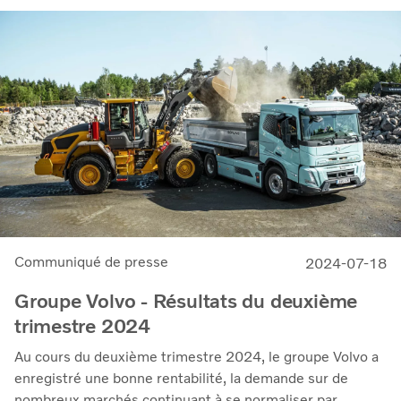
celles des services sont restées fermes et ont augmenté
de 4 %. Nous avons continué à dégager d’importants
bénéfices malgré la baisse des volumes de vente, avec un
résultat d'exploitation de 14,1 milliards SEK (19,3) et
une marge de 12,0 %
Communiqué de presse
2024-07-18
Groupe Volvo - Résultats du deuxième
trimestre 2024
Au cours du deuxième trimestre 2024, le groupe Volvo a
enregistré une bonne rentabilité, la demande sur de
nombreux marchés continuant à se normaliser par