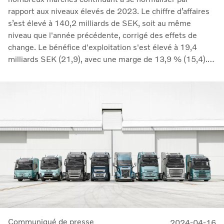
rapport aux niveaux élevés de 2023. Le chiffre d’affaires
s’est élevé à 140,2 milliards de SEK, soit au même
niveau que l'année précédente, corrigé des effets de
change. Le bénéfice d'exploitation s'est élevé à 19,4
milliards SEK (21,9), avec une marge de 13,9 % (15,4).
La baisse des volumes et l'augmentation des
investissements en R&D ont eu une incidence négative
sur les marges, tandis que le report des augmentations
de prix mises en œuvre l'année dernière a continué à
avoir un effet positif. Notre activité de services a
progressé de 5 % après correction des effets de change.
Sur une base mobile de 12 mois, les activités de services
ont généré des revenus de 130,3 milliards de couronnes
suédoises », a déclaré Martin Lundstedt, président-
directeur général.
Communiqué de presse
2024-04-16