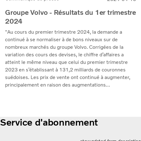
Groupe Volvo - Résultats du 1er trimestre
2024
"Au cours du premier trimestre 2024, la demande a
continué à se normaliser à de bons niveaux sur de
nombreux marchés du groupe Volvo. Corrigées de la
variation des cours des devises, le chiffre d’affaires a
atteint le même niveau que celui du premier trimestre
2023 en s’établissant à 131,2 milliards de couronnes
suédoises. Les prix de vente ont continué à augmenter,
principalement en raison des augmentations
régulièrement mises en œuvre l'année dernière. Le
résultat d'exploitation s'est élevé à 18,2 milliards SEK
(18,6), ce qui correspond à une marge de 13,8 % (14,0).
Le rendement des capitaux investis s'est amélioré pour
Service d'abonnement
atteindre 37,7 % (30,3). Nous continuons à donner la
priorité à la qualité dans l'entreprise", déclare Martin
Lundstedt, président-directeur général.