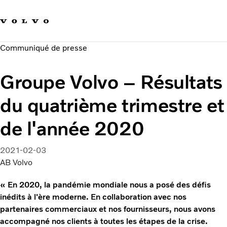
Our brands
Contact us
Sustainable Transportation
Communiqué de presse
Careers
Investors
Groupe Volvo – Résultats
News & Media
Suppliers
du quatrième trimestre et
About us
de l'année 2020
2021-02-03
AB Volvo
« En 2020, la pandémie mondiale nous a posé des défis
inédits à l'ère moderne. En collaboration avec nos
partenaires commerciaux et nos fournisseurs, nous avons
accompagné nos clients à toutes les étapes de la crise.