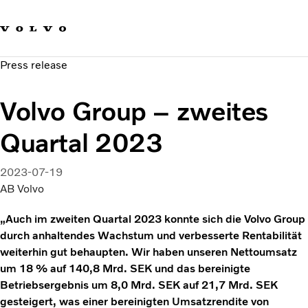
Our brands
Contact us
Sustainable Transportation
Press release
Careers
Investors
Volvo Group – zweites
News & Media
Suppliers
Quartal 2023
About us
2023-07-19
AB Volvo
„Auch im zweiten Quartal 2023 konnte sich die Volvo Group
durch anhaltendes Wachstum und verbesserte Rentabilität
weiterhin gut behaupten. Wir haben unseren Nettoumsatz
um 18 % auf 140,8 Mrd. SEK und das bereinigte
Betriebsergebnis um 8,0 Mrd. SEK auf 21,7 Mrd. SEK
gesteigert, was einer bereinigten Umsatzrendite von