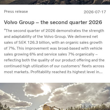
Press release
2026-07-17
Volvo Group – the second quarter 2026
“The second quarter of 2026 demonstrates the strength
and adaptability of the Volvo Group. We delivered net
sales of SEK 126.3 billion, with an organic sales growth
of 7%. This improvement was broad-based with vehicle
sales growing 6% and service sales 7% organically –
reflecting both the quality of our product offering and the
continued high utilization of our customers' fleets across
most markets. Profitability reached its highest level in
recent quarters. Adjusted operating income rose to SEK
14.8 billion (13.5), with an adjusted operating margin of
11.7%, up from 11.0% in Q2 2025, progress that
demonstrates our capacity to achieve good earnings
through the business cycle,” says Martin Lundstedt,
President and CEO.