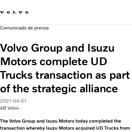
Our brands
Contact us
Sustainable Transportation
Comunicado de prensa
Careers
Investors
Volvo Group and Isuzu
News & Media
Suppliers
Motors complete UD
About us
Trucks transaction as part
of the strategic alliance
2021-04-01
AB Volvo
The Volvo Group and Isuzu Motors today completed the
transaction whereby Isuzu Motors acquired UD Trucks from