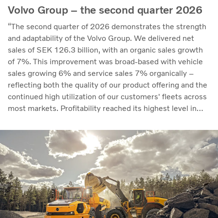
Volvo Group – the second quarter 2026
“The second quarter of 2026 demonstrates the strength
and adaptability of the Volvo Group. We delivered net
sales of SEK 126.3 billion, with an organic sales growth
of 7%. This improvement was broad-based with vehicle
sales growing 6% and service sales 7% organically –
reflecting both the quality of our product offering and the
continued high utilization of our customers' fleets across
most markets. Profitability reached its highest level in
recent quarters. Adjusted operating income rose to SEK
14.8 billion (13.5), with an adjusted operating margin of
11.7%, up from 11.0% in Q2 2025, progress that
demonstrates our capacity to achieve good earnings
through the business cycle,” says Martin Lundstedt,
President and CEO.