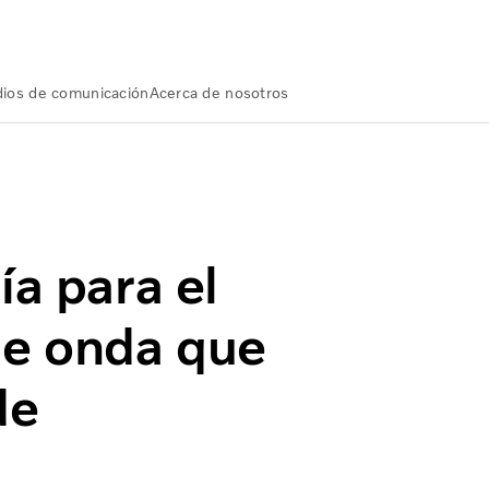
ios de comunicación
Acerca de nosotros
a para el diseño de pistones de onda que reduce el consumo
ía para el
de onda que
de