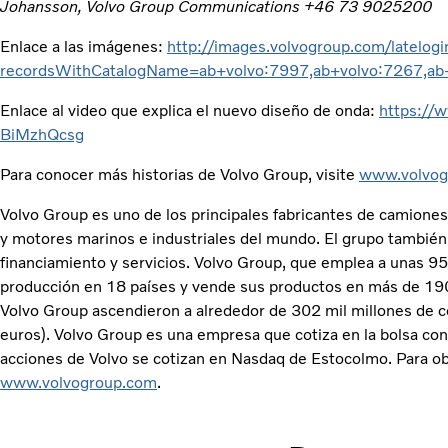
Johansson, Volvo Group Communications +46 73 9025200
Enlace a las imágenes:
http://images.volvogroup.com/latelogi
recordsWithCatalogName=ab+volvo:7997,ab+volvo:7267,ab
Enlace al video que explica el nuevo diseño de onda:
https://
BiMzhQcsg
Para conocer más historias de Volvo Group, visite
www.volvog
Volvo Group es uno de los principales fabricantes de camione
y motores marinos e industriales del mundo. El grupo también
financiamiento y servicios. Volvo Group, que emplea a unas 95
producción en 18 países y vende sus productos en más de 19
Volvo Group ascendieron a alrededor de 302 mil millones de c
euros). Volvo Group es una empresa que cotiza en la bolsa c
acciones de Volvo se cotizan en Nasdaq de Estocolmo. Para ob
www.volvogroup.com
.