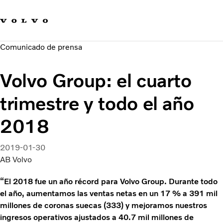
Our product brands
Contact us
Innovación
Comunicado de prensa
Carreras
Sostenibilidad
Volvo Group: el cuarto
Novedades y medios de comunicación
Acerca de nosotros
trimestre y todo el año
2018
2019-01-30
AB Volvo
“El 2018 fue un año récord para Volvo Group. Durante todo
el año, aumentamos las ventas netas en un 17 % a 391 mil
millones de coronas suecas (333) y mejoramos nuestros
ingresos operativos ajustados a 40.7 mil millones de