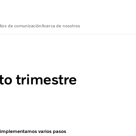
ios de comunicación
Acerca de nosotros
o trimestre y todo el año 2021
to trimestre
e implementamos varios pasos