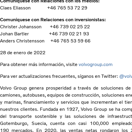
Comuníquese con Relaciones con los medios:
Claes Eliasson +46 765 53 72 29
Comuníquese con Relaciones con inversionistas:
Christer Johansson +46 739 02 25 22
Johan Bartler +46 739 02 21 93
Anders Christensson +46 765 53 59 66
28 de enero de 2022
Para obtener más información, visite
volvogroup.com
Para ver actualizaciones frecuentes, síganos en Twitter:
@vol
Volvo Group genera prosperidad a través de soluciones de t
camiones, autobuses, equipos de construcción, soluciones ener
y marinas, financiamiento y servicios que incrementan el tie
nuestros clientes. Fundada en 1927, Volvo Group se ha comp
del transporte sostenible y las soluciones de infraestru
Gotemburgo, Suecia, cuenta con casi 100,000 emplead
190 mercados. En 2020, las ventas netas rondaron los 