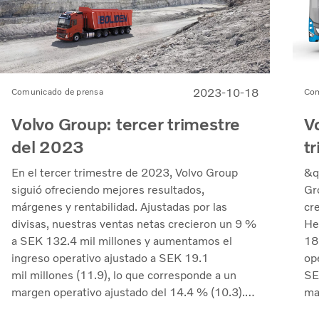
2023-10-18
Comunicado de prensa
Com
Volvo Group: tercer trimestre
V
del 2023
t
En el tercer trimestre de 2023, Volvo Group
&q
siguió ofreciendo mejores resultados,
Gr
márgenes y rentabilidad. Ajustadas por las
cr
divisas, nuestras ventas netas crecieron un 9 %
He
a SEK 132.4 mil millones y aumentamos el
18
ingreso operativo ajustado a SEK 19.1
op
mil millones (11.9), lo que corresponde a un
SE
margen operativo ajustado del 14.4 % (10.3).
ma
Hemos mitigado exitosamente la inflación de
Gr