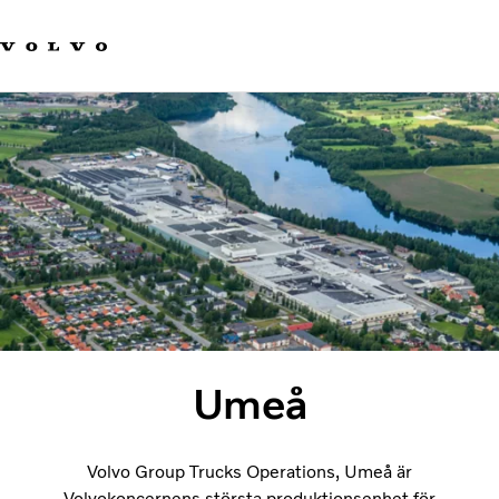
Våra varumärken
Kontakta oss
Hållbara transporter
Om oss
Karriär
Investerare
Nyheter och Media
Umeå
Volvo Group Trucks Operations, Umeå är
Volvokoncernens största produktionsenhet för