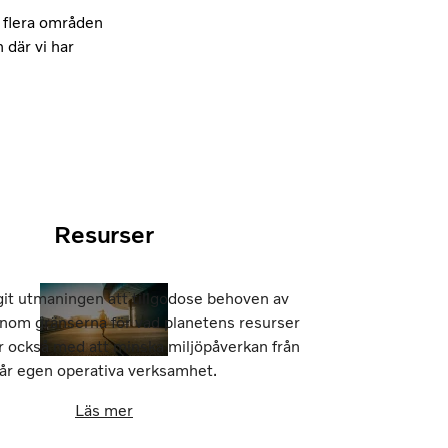
a flera områden
 där vi har
Resurser
git utmaningen att tillgodose behoven av
inom gränserna för vad planetens resurser
tar också med att minska miljöpåverkan från
år egen operativa verksamhet.
Läs mer