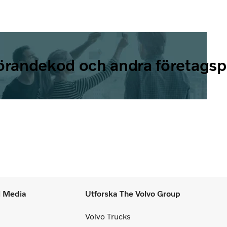
örandekod och andra företagsp
l Media
Utforska The Volvo Group
Volvo Trucks