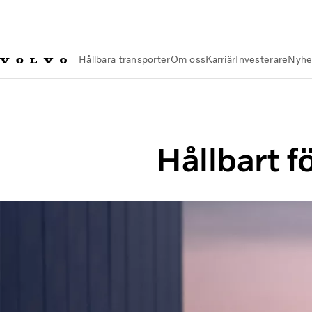
Hållbara transporter
Om oss
Karriär
Investerare
Nyhe
Hållbara transporter
Ansvarsfullt företagande
Hållbart f