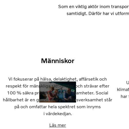
Som en viktig aktör inom transport
samtidigt. Därför har vi utfo
Människor
Vi fokuserar på hälsa, delaktighet, affärsetik och
U
respekt för mänskliga rättigheter och strävar efter
klima
100 % säkra produkter och verksamheter. Social
har 
hållbarhet är en grund som vår affärsverksamhet står
på och omfattar hela spektret som inryms
i värdekedjan.
Läs mer