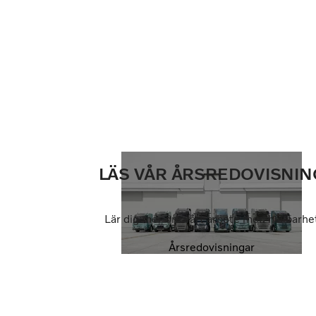
LÄS VÅR ÅRSREDOVISNIN
Lär dig mer om vårt arbete med hållbarhe
Årsredovisningar