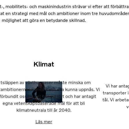
-, mobilitets- och maskinindustrin strävar vi efter att förbättr
rmat en strategi med mål och ambitioner inom tre huvudområden
möjlighet att göra en betydande skillnad.
Klimat
tsläppen av växthusgaser måste minska om
Vi har anta
tambitionerna i Parisavtalet ska kunna uppnås. Vi
transporter 
förbundit oss till det här avtalet och har antagit
tål. Vi arbe
egna vetenskapsbaserade mål för att bli
v
klimatneutrala till år 2040.
Läs mer