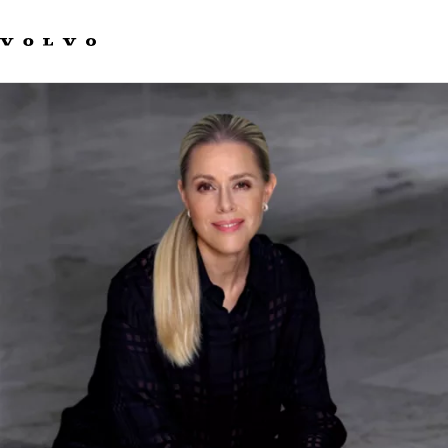
Våra varumärken
Kontakta oss
Hållbara transporter
Om oss
Karriär
Investerare
Nyheter och Media