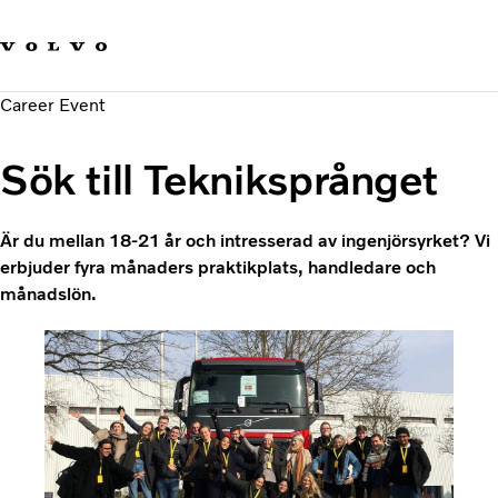
Våra varumärken
Kontakta oss
Hållbara transporter
Career Event
Om oss
Karriär
Sök till Tekniksprånget
Investerare
Nyheter och Media
Är du mellan 18-21 år och intresserad av ingenjörsyrket? Vi
erbjuder fyra månaders praktikplats, handledare och
månadslön.