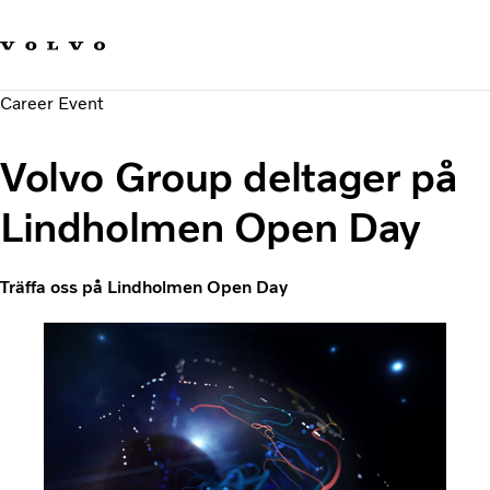
Våra varumärken
Kontakta oss
Hållbara transporter
Career Event
Om oss
Karriär
Volvo Group deltager på
Investerare
Nyheter och Media
Lindholmen Open Day
Träffa oss på Lindholmen Open Day