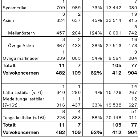
1
7
Sydamerika
709
989
73%
13 442
080
3
2
19
Asien
824
637
45%
33 514
915
3
Mellanöstern
457
204
124%
6 001
742
3
2
16
Övriga Asien
367
433
38%
27 513
173
1
9
Övriga marknader
239
805
54%
9 561
084
Totalt
11
7
105
77
Volvokoncernen
482
109
62%
412
904
1
1
14
Lätta lastbilar (< 7t)
340
290
4%
15 726
267
Medeltunga lastbilar
1
1
12
(7-16t)
916
437
33%
19 538
627
8
4
51
Tunga lastbilar (>16t)
226
383
88%
70 148
011
Totalt
11
7
105
77
Volvokoncernen
482
109
62%
412
904