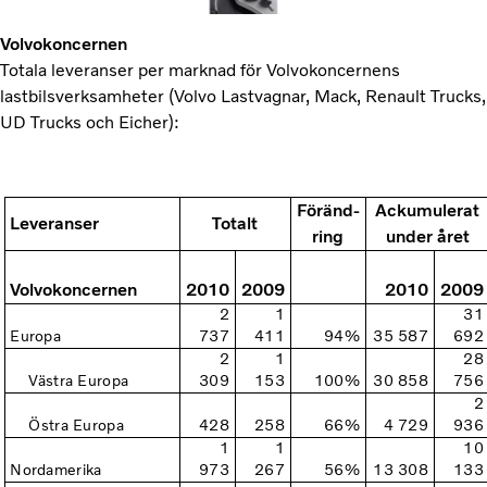
Volvokoncernen
Totala leveranser per marknad för Volvokoncernens
lastbilsverksamheter (Volvo Lastvagnar, Mack, Renault Trucks,
UD Trucks och Eicher):
Föränd-
Ackumulerat
Leveranser
Totalt
ring
under året
Volvokoncernen
2010
2009
2010
2009
2
1
31
Europa
737
411
94%
35 587
692
2
1
28
Västra Europa
309
153
100%
30 858
756
2
Östra Europa
428
258
66%
4 729
936
1
1
10
Nordamerika
973
267
56%
13 308
133