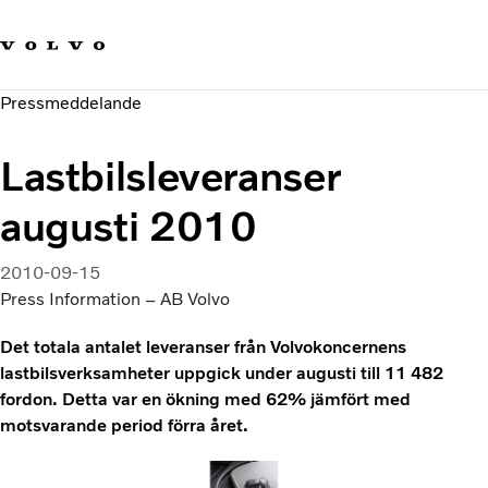
Våra varumärken
Kontakta oss
Hållbara transporter
Pressmeddelande
Om oss
Karriär
Lastbilsleveranser
Investerare
Nyheter och Media
augusti 2010
2010-09-15
Press Information – AB Volvo
Det totala antalet leveranser från Volvokoncernens
lastbilsverksamheter uppgick under augusti till 11 482
fordon. Detta var en ökning med 62% jämfört med
motsvarande period förra året.