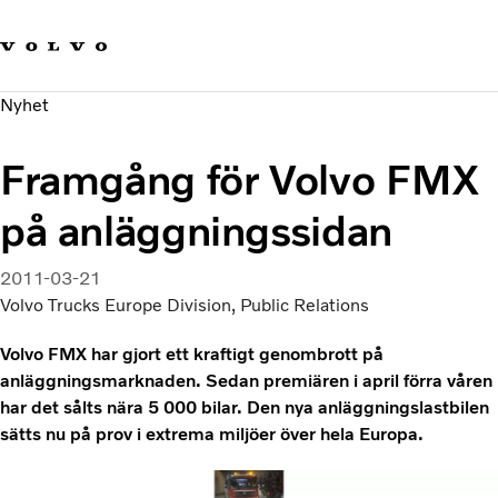
Våra varumärken
Kontakta oss
Hållbara transporter
Nyhet
Om oss
Karriär
Framgång för Volvo FMX
Investerare
Nyheter och Media
på anläggningssidan
2011-03-21
Volvo Trucks Europe Division, Public Relations
Volvo FMX har gjort ett kraftigt genombrott på
anläggningsmarknaden. Sedan premiären i april förra våren
har det sålts nära 5 000 bilar. Den nya anläggningslastbilen
sätts nu på prov i extrema miljöer över hela Europa.