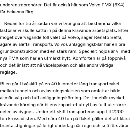
underentreprenörer. Det är också här som Volvo FMX (6X4)
får bekänna färg.
– Redan för tio år sedan var vi tvungna att bestämma vilka
lastbilar vi skulle sätta in på denna krävande arbetsplats. Efter
moget övervägande föll valet på Volvo, säger Renato Beffa,
ägare av Beffa Transporti. Volvos anläggningsbilar har en bra
grundkonstruktion med en stark ram. Speciellt nöjda är vi med
nya FMX som har en utmärkt hytt. Komforten är på toppnivå
och det är lätt att nå växelspaken och alla andra viktiga
reglage.
Bilen går i tvåskift på en 40 kilometer lång transportcykel
mellan tunneln och avlastningsplatsen som omfattar både
allmän väg och tuff anläggningskörning. Det innebär mycket
krävande körning där bilens kapacitet utnyttjas fullt ut större
delen av dygnet. Under ett skift transporteras upp till 2200
ton krossad sten. Med nära 40 ton på flaket gäller det att klara
branta stigningar på lerigt underlag när regn och snö försvårar