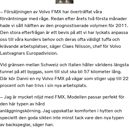
– Försäljningen av Volvo FMX har överträffat våra
förväntningar med råge. Redan efter årets två första månader
hade vi sålt hälften av den prognostiserade volymen för 2011.
Den stora efterfrågan är ett bevis på att vi har lyckats anpassa
oss till våra kunders behov och deras ofta väldigt tuffa och
krävande arbetsplatser, säger Claes Nilsson, chef för Volvo
Lastvagnars Europadivision.
Vid gränsen mellan Schweiz och Italien håller världens längsta
tunnel på att byggas, som till slut ska bli 57 kilometer lång.
Där kör Danni en ny Volvo FMX på vägar som stiger upp till 22
procent och han trivs i sin nya arbetsplats.
– Jag är mycket nöjd med FMX. Modellen passar perfekt för
den här typen av hård
anläggningskörning. Jag uppskattar komforten i hytten och
speciellt den goda sikten inte minst tack vare den nya typen
av backspeglar, säger han.