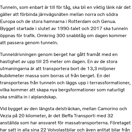
Tunneln, som enbart är till för tåg, ska bli en viktig länk när det
gäller att förbinda järnvägsnäten mellan norra och södra
Europa och de stora hamnarna i Rotterdam och Genua.
Bygget startade i slutet av 1990-talet och 2017 ska tunneln
öppnas för trafik. Omkring 300 snabbtåg om dagen kommer
att passera genom tunneln.
Tunneldrivningen genom berget har gått framåt med en
hastighet av upp till 25 meter om dagen. En av de stora
utmaningarna är att transportera bort de 13,3 miljoner
kubikmeter massa som borras ut från berget. En del
transporteras från tunneln och läggs upp i terrassformationer,
vilka kommer att skapa nya bergsformationer som naturligt
ska smälta in i alplandskap.
Vid bygget av den längsta delsträckan, mellan Camorino och
Vezia på 20 kilometer, är det Beffa Transporti med 32
anställda som har ansvaret för massatransporterna. Företaget
har satt in alla sina 22 Volvolastbilar och även anlitat bilar från