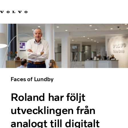
Våra varumärken
Kontakta oss
Hållbara transporter
Om oss
Karriär
Investerare
Nyheter och Media
Faces of Lundby
Roland har följt
utvecklingen från
analogt till digitalt